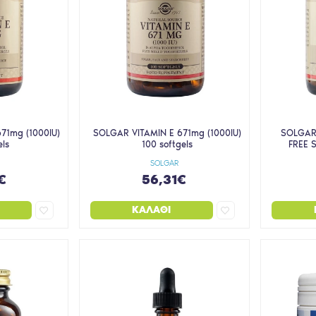
71mg (1000IU)
SOLGAR VITAMIN E 671mg (1000IU)
SOLGAR 
els
100 softgels
FREE 
SOLGAR
€
56,31€
ΚΑΛΆΘΙ