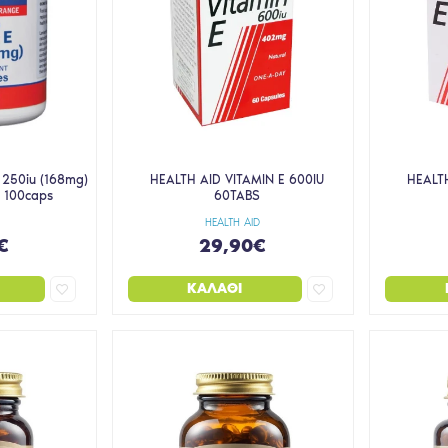
250iu (168mg)
HEALTH AID VITAMIN E 600IU
HEALTH
 100caps
60TABS
S
HEALTH AID
€
29,90€
ΚΑΛΆΘΙ