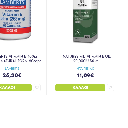
RTS VITAMIN E 400iu
NATURES AID VITAMIN E OIL
 NATURAL FORM 60caps
20,000IU 50 ML
LAMBERTS
NATURES AID
26,30€
11,09€
ΚΑΛΆΘΙ
ΚΑΛΆΘΙ