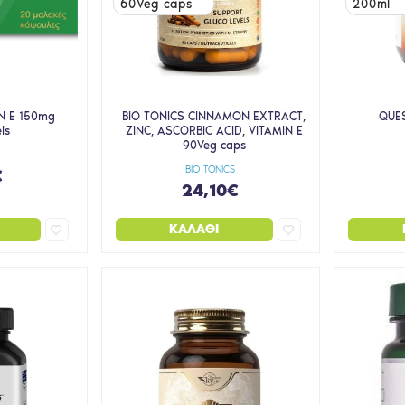
60Veg caps
200ml
N E 150mg
BIO TONICS CINNAMON EXTRACT,
QUES
ls
ZINC, ASCORBIC ACID, VITAMIN E
90Veg caps
BIO TONICS
€
24,10€
ΚΑΛΆΘΙ