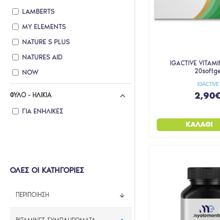
LAMBERTS
MY ELEMENTS
NATURE S PLUS
NATURES AID
IGACTIVE VITAMI
20softge
NOW
IGACTIVE
POWER HEALTH
2,90
ΦΎΛΟ - ΗΛΙΚΊΑ
PSK
ΓΙΑ ΕΝΉΛΙΚΕΣ
QUEST
ΚΑΛΆΘΙ
SKY PREMIUM LIFE
SOLGAR
VIOGENESIS
ΟΛΕΣ ΟΙ ΚΑΤΗΓΟΡΙΕΣ
ΠΕΡΙΠΟΙΗΣΗ