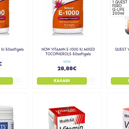
1 QUEST
FERO
Q-LIFE
200ml
IU 50softgels
NOW VITAMIN E-1000 IU MIXED
QUEST V
TOCOPHEROLS 50softgels
NOW
€
28,88€
ΚΑΛΆΘΙ