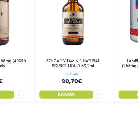
268mg (400IU)
SOLGAR VITAMIN E NATURAL
LAMBE
els
SOURCE LIQUID 59,2ml
(268mg)
SOLGAR
€
20,70€
ΚΑΛΆΘΙ