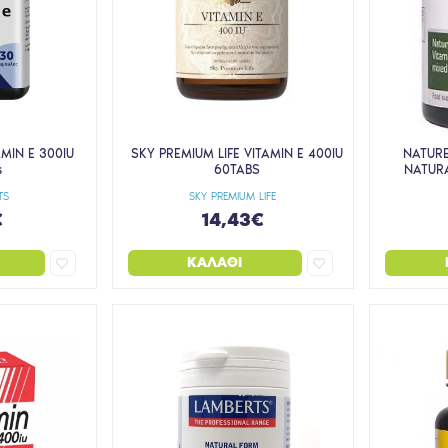
MIN E 300IU
SKY PREMIUM LIFE VITAMIN E 400IU
NATURE
s
60TABS
NATUR
TS
SKY PREMIUM LIFE
€
14,43€
ΚΑΛΆΘΙ