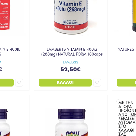
IN E 400IU
LAMBERTS VITAMIN E 400iu
NATURES P
S
(268mg) NATURAL FORM 180caps
D
LAMBERTS
€
52,50€
ΚΑΛΆΘΙ
ΜΕ ΤΗΝ
ΑΓΟΡΑ
ΠΡΟΪΟΝ
ΑΝΩ ΤΩ
ΚΕΡΔΙΖΕΤ
ΑΥΤΟΜΑ
ΣΤΟ
ΚΑΛΑΘΙ
ΣΑΣ