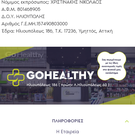
Νόμιμος εκπρόσωπος: ΧΡΙΣΤΙΝΑΚΗΣ ΝΙΚΟΛΑΟΣ
Α.Φ.Μ. 801468905
Δ.Ο.Υ. ΗΛΙΟΥΠΟΛΗΣ
Αριθμός Γ.Ε.ΜΗ.157490803000
Έδρα: Ηλιουπόλεως 186, Τ.Κ. 17236, Υμηττός, Αττική
ΠΛΗΡΟΦΟΡΙΕΣ
Η Εταιρεία