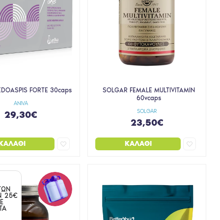
EDOASPIS FORTE 30caps
SOLGAR FEMALE MULTIVITAMIN
60vcaps
ANIVA
SOLGAR
29,30€
23,50€
ΚΑΛΆΘΙ
ΚΑΛΆΘΙ
ΤΩΝ
Ν 25€
Ε
ΤΑ