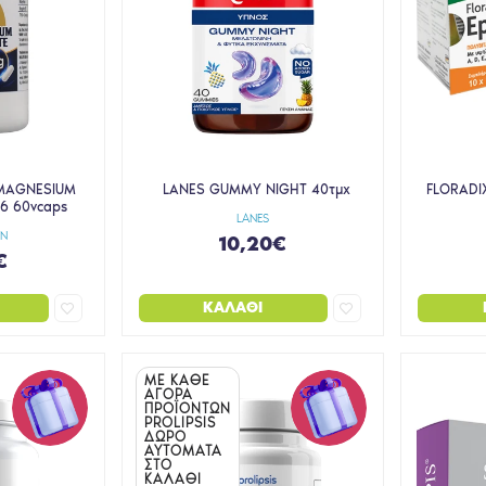
 MAGNESIUM
LANES GUMMY NIGHT 40τμχ
FLORADI
B6 60vcaps
LANES
GN
10,20€
€
ΚΑΛΆΘΙ
ΜΕ ΚΑΘΕ
ΑΓΟΡΑ
ΠΡΟΪΟΝΤΩΝ
PROLIPSIS
ΔΩΡΟ
ΑΥΤΟΜΑΤΑ
ΣΤΟ
ΚΑΛΑΘΙ