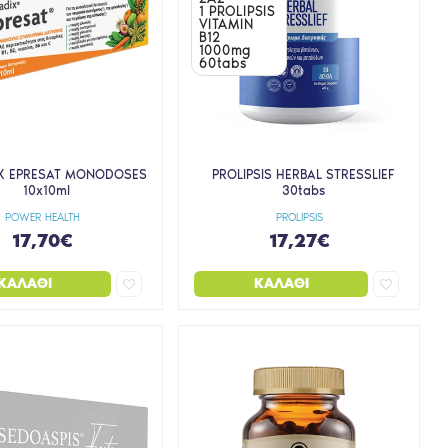
1 PROLIPSIS
VITAMIN
B12
1000mg
60tabs
X EPRESAT MONODOSES
PROLIPSIS HERBAL STRESSLIEF
10x10ml
30tabs
POWER HEALTH
PROLIPSIS
17,70€
17,27€
ΚΑΛΆΘΙ
ΚΑΛΆΘΙ