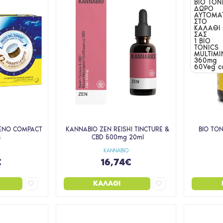
BIO TON
ΔΩΡΟ
ΑΥΤΟΜΑ
ΣΤΟ
ΚΑΛΑΘΙ
ΣΑΣ
1 BIO
TONICS
MULTIMI
360mg
60Veg c
UENO COMPACT
KANNABIO ZEN REISHI TINCTURE &
BIO TO
s
CBD 500mg 20ml
KANNABIO
€
16,74€
ΚΑΛΆΘΙ