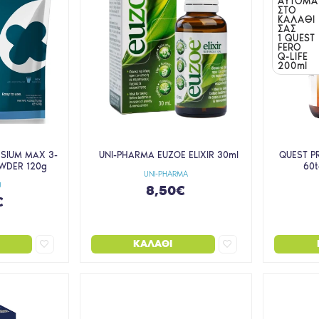
ΑΥΤΟΜΑ
ΣΤΟ
ΚΑΛΑΘΙ
ΣΑΣ
1 QUEST
FERO
Q-LIFE
200ml
SIUM MAX 3-
UNI-PHARMA EUZOE ELIXIR 30ml
QUEST P
OWDER 120g
60t
UNI-PHARMA
U
8,50€
€
ΚΑΛΆΘΙ