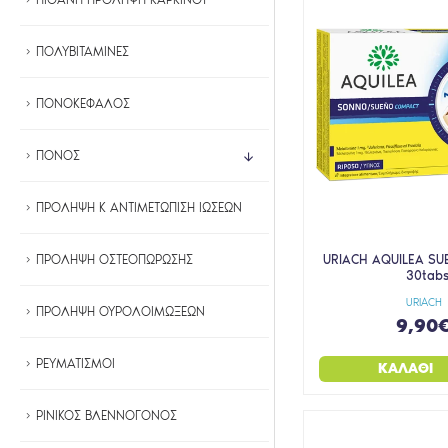
SYNCHROLINE
TIKUN
ΠΟΛΥΒΙΤΑΜΙΝΕΣ
UNEED
ΠΟΝΟΚΕΦΑΛΟΣ
UNI-PHARMA
UPLAB
ΠΟΝΟΣ
UPSA
URIACH
ΠΡΟΛΗΨΗ Κ ΑΝΤΙΜΕΤΩΠΙΣΗ ΙΩΣΕΩΝ
VIOGENESIS
URIACH AQUILEA S
ΠΡΟΛΗΨΗ ΟΣΤΕΟΠΩΡΩΣΗΣ
VIRIDIAN
30tab
VITASTRIPS
URIACH
ΠΡΟΛΗΨΗ ΟΥΡΟΛΟΙΜΩΞΕΩΝ
9,90
VIVAPHARM
WINMEDICA
ΡΕΥΜΑΤΙΣΜΟΙ
ΚΑΛΆΘΙ
YPSILON NATURAL REMEDIES
ΡΙΝΙΚΟΣ ΒΛΕΝΝΟΓΟΝΟΣ
ZZZQUIL