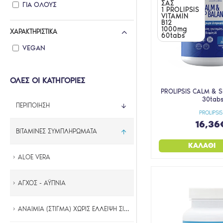
ΣΑΣ
ΓΙΑ ΌΛΟΥΣ
1 PROLIPSIS
CENTRUM
VITAMIN
B12
CHARAK
1000mg
ΧΑΡΑΚΤΗΡΙΣΤΙΚΆ
60tabs
CHEWY VITES
VEGAN
COSVAL
CROSS PHARMACEUTICALS
ΟΛΕΣ ΟΙ ΚΑΤΗΓΟΡΙΕΣ
DOCTOR'S FORMULA
PROLIPSIS CALM & 
30tab
DR. WOLZ
ΠΕΡΙΠΟΙΗΣΗ
PROLIPSIS
ELPEN
16,36
ΒΙΤΑΜΙΝΕΣ ΣΥΜΠΛΗΡΩΜΑΤΑ
ENECTA
ΚΑΛΆΘΙ
ERBOZETA
ALOE VERA
F ECTIVE
FITO+
ΑΓΧΟΣ - ΑΫΠΝΙΑ
FLIVING
ΑΝΑΙΜΙΑ (ΣΤΙΓΜΑ) ΧΩΡΙΣ ΕΛΛΕΙΨΗ ΣΙΔΗΡΟΥ
FLORA