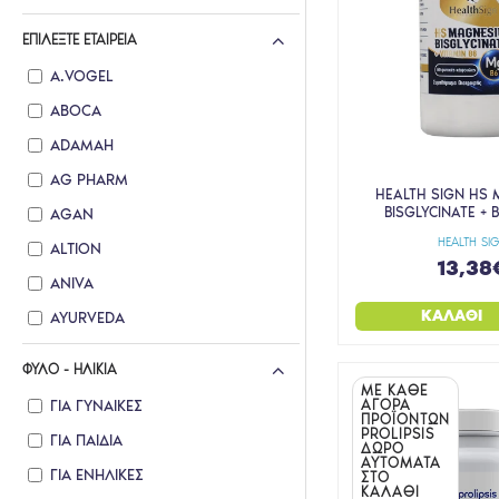
ΕΠΙΛΈΞΤΕ ΕΤΑΙΡΕΊΑ
A.VOGEL
ABOCA
ADAMAH
AG PHARM
HEALTH SIGN HS
BISGLYCINATE + 
AGAN
HEALTH SI
ALTION
13,38
ANIVA
ΚΑΛΆΘΙ
AYURVEDA
BAYER
ΦΎΛΟ - ΗΛΙΚΊΑ
BETTERYOU
ΜΕ ΚΑΘΕ
ΓΙΑ ΓΥΝΑΊΚΕΣ
ΑΓΟΡΑ
ΠΡΟΪΟΝΤΩΝ
BIO TONICS
PROLIPSIS
ΓΙΑ ΠΑΙΔΙΆ
ΔΩΡΟ
BIOPLUS
ΑΥΤΟΜΑΤΑ
ΓΙΑ ΕΝΉΛΙΚΕΣ
ΣΤΟ
CANNALAB ORGANICS
ΚΑΛΑΘΙ