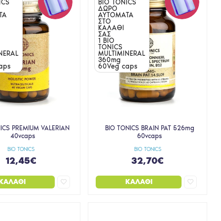
ICS
BIO TONICS
ΔΩΡΟ
ΤΑ
ΑΥΤΟΜΑΤΑ
ΣΤΟ
ΚΑΛΑΘΙ
ΣΑΣ
1 BIO
TONICS
NERAL
MULTIMINERAL
360mg
aps
60Veg caps
NICS PREMIUM VALERIAN
BIO TONICS BRAIN PAT 526mg
40vcaps
60vcaps
BIO TONICS
BIO TONICS
12,45€
32,70€
ΚΑΛΆΘΙ
ΚΑΛΆΘΙ