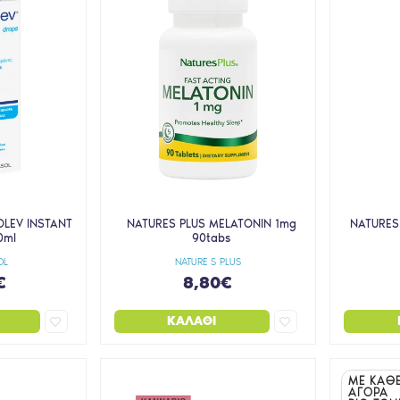
OLEV INSTANT
NATURES PLUS MELATONIN 1mg
NATURES
0ml
90tabs
OL
NATURE S PLUS
€
8,80€
ΚΑΛΆΘΙ
ΜΕ ΚΑΘ
ΑΓΟΡΑ