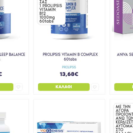
ΣΑΣ
1 PROLIPSIS
VITAMIN
B12
1000mg
60tabs
SLEEP BALANCE
PROLIPSIS VITAMIN B COMPLEX
ANIVA S
s
60tabs
PROLIPSIS
€
13,68€
ΚΑΛΆΘΙ
ΜΕ ΤΗΝ
ΑΓΟΡΑ
ΠΡΟΪΟΝ
ΑΝΩ ΤΩ
ΚΕΡΔΙΖΕΤ
ΑΥΤΟΜΑ
ΣΤΟ