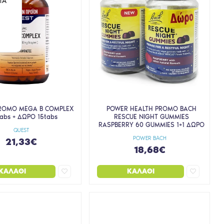
ΤΑ
ROMO MEGA B COMPLEX
POWER HEALTH PROMO BACH
abs + ΔΩΡΟ 15tabs
RESCUE NIGHT GUMMIES
RASPBERRY 60 GUMMIES 1+1 ΔΩΡΟ
QUEST
POWER BACH
21,33€
18,68€
ΚΑΛΆΘΙ
ΚΑΛΆΘΙ