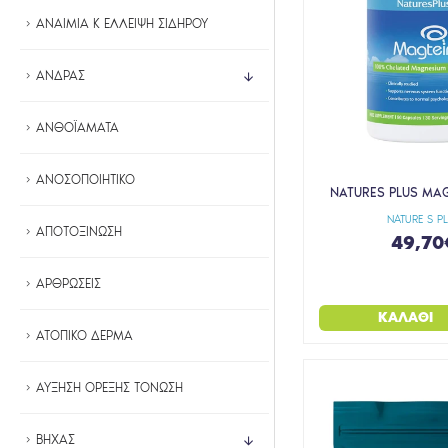
FULL HEALTH
ΑΝΑΙΜΙΑ Κ ΕΛΛΕΙΨΗ ΣΙΔΗΡΟΥ
GENECOM
GREEN FOREST VITAMINS
ΑΝΔΡΑΣ
HEALTH AID
ΑΝΘΟΪΑΜΑΤΑ
HEALTH SIGN
HEALTH TRADE
ΑΝΟΣΟΠΟΙΗΤΙΚΟ
NATURES PLUS MAG
HELENVITA
NATURE S P
HERBY FAMILY
ΑΠΟΤΟΞΙΝΩΣΗ
49,70
HIGHER NATURE
ΑΡΘΡΩΣΕΙΣ
HIMALAYA
ΚΑΛΆΘΙ
HUMAN VANELLI
ΑΤΟΠΙΚΟ ΔΕΡΜΑ
IGACTIVE
INOPLUS
ΑΥΞΗΣΗ ΟΡΕΞΗΣ ΤΟΝΩΣΗ
INTERMED
ΒΗΧΑΣ
ITALFARMACO