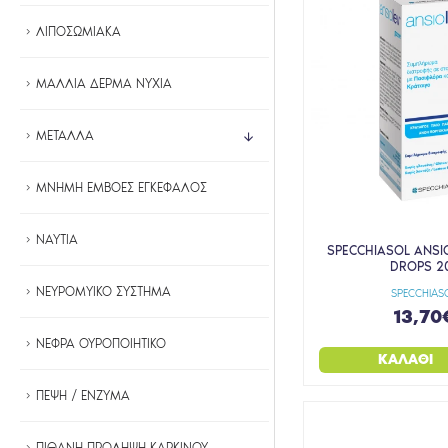
QUEST
ΛΙΠΟΣΩΜΙΑΚΑ
RIVIERA
ΜΑΛΛΙΑ ΔΕΡΜΑ ΝΥΧΙΑ
ROYAL GREEN
SALUDBOX
ΜΕΤΑΛΛΑ
SAMCOS
SELF OMNINUTRITION
ΜΝΗΜΗ ΕΜΒΟΕΣ ΕΓΚΕΦΑΛΟΣ
SKY PREMIUM LIFE
ΝΑΥΤΙΑ
SMILE
SPECCHIASOL ANSI
DROPS 2
SOLGAR
ΝΕΥΡΟΜΥΙΚΟ ΣΥΣΤΗΜΑ
SPECCHIAS
SON
13,70
SPECCHIASOL
ΝΕΦΡΑ ΟΥΡΟΠΟΙΗΤΙΚΟ
ΚΑΛΆΘΙ
SUPER HEALTH
ΠΕΨΗ / ΕΝΖΥΜΑ
SUPERFOODS
SYMBEEOSIS
ΠΙΘΑΝΗ ΠΡΟΛΗΨΗ ΚΑΡΚΙΝΟΥ