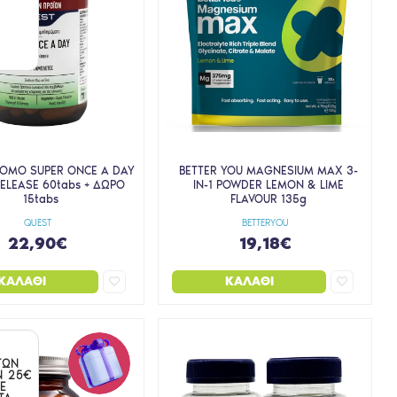
ROMO SUPER ONCE A DAY
BETTER YOU MAGNESIUM MAX 3-
RELEASE 60tabs + ΔΩΡΟ
IN-1 POWDER LEMON & LIME
15tabs
FLAVOUR 135g
QUEST
BETTERYOU
22,90€
19,18€
ΚΑΛΆΘΙ
ΚΑΛΆΘΙ
ΤΩΝ
Ν 25€
Ε