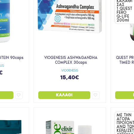
ΚΑΛΑΘΙ
ΣΑΣ
1 QUEST
FERO
Q-LIFE
200ml
TEIN 90caps
VIOGENESIS ASHWAGANDHA
QUEST P
COMPLEX 30caps
TIMED 
LUS
VIOGENESIS
€
15,40€
ΚΑΛΆΘΙ
ΜΕ ΤΗΝ
ΑΓΟΡΑ
ΠΡΟΪΟΝ
ΑΝΩ ΤΩ
ΚΕΡΔΙΖΕΤ