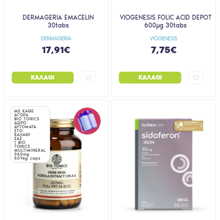
DERMAGERIA EMACELIN
VIOGENESIS FOLIC ACID DEPOT
30tabs
600μg 30tabs
DERMAGERIA
VIOGENESIS
17,91€
7,75€
ΚΑΛΆΘΙ
ΚΑΛΆΘΙ
ΜΕ ΚΑΘΕ
ΑΓΟΡΑ
BIO TONICS
ΔΩΡΟ
ΑΥΤΟΜΑΤΑ
ΣΤΟ
ΚΑΛΑΘΙ
ΣΑΣ
1 BIO
TONICS
MULTIMINERAL
360mg
60Veg caps