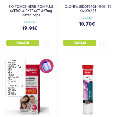
BIO TONICS HERB IRON PLUS
OLONEA SIDOFERON IRON 30
ACEROLA EXTRACT 327mg
ΚΑΨΟΥΛΕΣ
90Veg caps
OLONEA
BIO TONICS
10,70€
19,91€
ΚΑΛΆΘΙ
ΚΑΛΆΘΙ
ΜΕ ΤΗΝ
ΑΓΟΡΑ
ΠΡΟΪΟΝΤΩΝ
VITABIOTICS
ΑΝΩ
ΤΩΝ
25€
ΔΩΡΟ
ΑΥΤΟΜΑΤΑ
ΣΤΟ
ΚΑΛΑΘΙ
ΣΑΣ
1 VITABIOTICS
ULTRA
CO-Q10
50MG
60TABS