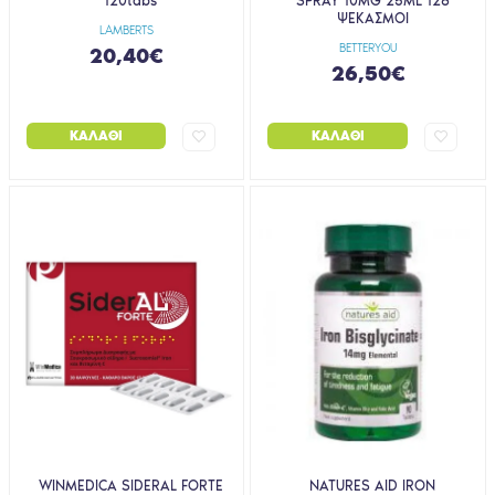
120tabs
SPRAY 10MG 25ML 128
ΨΕΚΑΣΜΟΙ
LAMBERTS
BETTERYOU
20,40€
26,50€
ΚΑΛΆΘΙ
ΚΑΛΆΘΙ
WINMEDICA SIDERAL FORTE
NATURES AID IRON