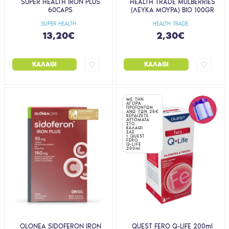
SUPER HEALTH IRON PLUS
HEALTH TRADE MULBERRIES
60CAPS
(ΛΕΥΚΑ ΜΟΥΡΑ) BIO 100GR
SUPER HEALTH
HEALTH TRADE
13,20€
2,30€
ΚΑΛΆΘΙ
ΚΑΛΆΘΙ
ΜΕ ΤΗΝ
ΑΓΟΡΑ
ΠΡΟΪΟΝΤΩΝ
ΑΝΩ ΤΩΝ 25€
ΚΕΡΔΙΖΕΤΕ
ΑΥΤΟΜΑΤΑ
ΣΤΟ
ΚΑΛΑΘΙ
ΣΑΣ
1 QUEST
FERO
Q-LIFE
200ml
OLONEA SIDOFERON IRON
QUEST FERO Q-LIFE 200ml