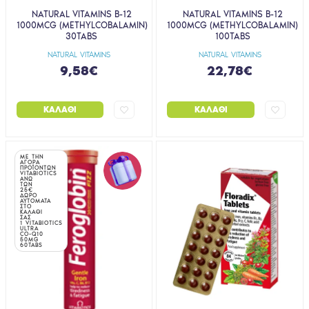
NATURAL VITAMINS B-12
NATURAL VITAMINS B-12
1000MCG (METHYLCOBALAMIN)
1000MCG (METHYLCOBALAMIN)
30TABS
100TABS
NATURAL VITAMINS
NATURAL VITAMINS
9,58€
22,78€
ΚΑΛΆΘΙ
ΚΑΛΆΘΙ
ΜΕ ΤΗΝ
ΑΓΟΡΑ
ΠΡΟΪΟΝΤΩΝ
VITABIOTICS
ΑΝΩ
ΤΩΝ
25€
ΔΩΡΟ
ΑΥΤΟΜΑΤΑ
ΣΤΟ
ΚΑΛΑΘΙ
ΣΑΣ
1 VITABIOTICS
ULTRA
CO-Q10
50MG
60TABS