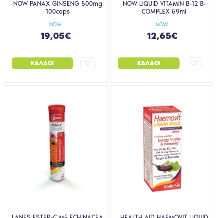
NOW PANAX GINSENG 500mg
NOW LIQUID VITAMIN B-12 B-
100caps
COMPLEX 59ml
NOW
NOW
19,05€
12,65€
ΚΑΛΆΘΙ
ΚΑΛΆΘΙ
LANES ESTER-C ΜΕ ECHINACEA
HEALTH AID HAEMOVIT LIQUID