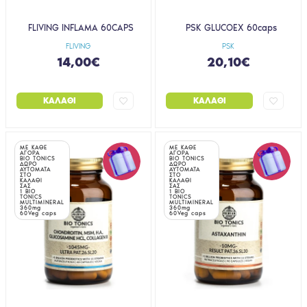
FLIVING INFLAMA 60CAPS
PSK GLUCOEX 60caps
FLIVING
PSK
14,00€
20,10€
ΚΑΛΆΘΙ
ΚΑΛΆΘΙ
ΜΕ ΚΑΘΕ
ΜΕ ΚΑΘΕ
ΑΓΟΡΑ
ΑΓΟΡΑ
BIO TONICS
BIO TONICS
ΔΩΡΟ
ΔΩΡΟ
ΑΥΤΟΜΑΤΑ
ΑΥΤΟΜΑΤΑ
ΣΤΟ
ΣΤΟ
ΚΑΛΑΘΙ
ΚΑΛΑΘΙ
ΣΑΣ
ΣΑΣ
1 BIO
1 BIO
TONICS
TONICS
MULTIMINERAL
MULTIMINERAL
360mg
360mg
60Veg caps
60Veg caps