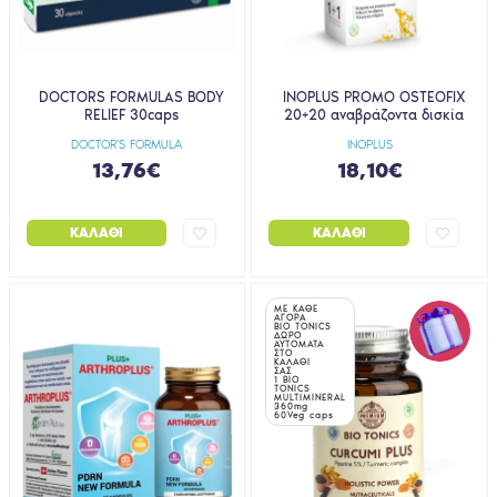
DOCTORS FORMULAS BODY
INOPLUS PROMO OSTEOFIX
RELIEF 30caps
20+20 αναβράζοντα δισκία
DOCTOR'S FORMULA
INOPLUS
13,76€
18,10€
ΚΑΛΆΘΙ
ΚΑΛΆΘΙ
ΜΕ ΚΑΘΕ
ΑΓΟΡΑ
BIO TONICS
ΔΩΡΟ
ΑΥΤΟΜΑΤΑ
ΣΤΟ
ΚΑΛΑΘΙ
ΣΑΣ
1 BIO
TONICS
MULTIMINERAL
360mg
60Veg caps