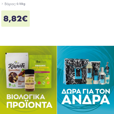
Βάρος:
0.10kg
8,82€