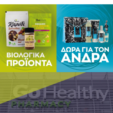
ΒιοΑγρός
Β. Παύλο
Τηλ: 238
e-mail:
b