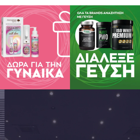
υ 2, 58300, Κρύα Βρύση, Πέλλα
20 81660
io@bioagros.gr