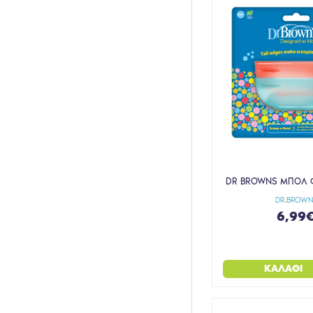
DR BROWNS ΜΠΟΛ Φ
DR.BROWN
6,99
ΚΑΛΆΘΙ