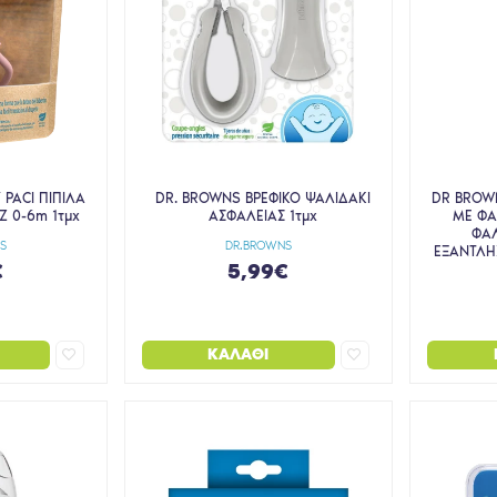
PACI ΠΙΠΙΛΑ
DR. BROWNS ΒΡΕΦΙΚΟ ΨΑΛΙΔΑΚΙ
DR BROW
Ζ 0-6m 1τμχ
ΑΣΦΑΛΕΙΑΣ 1τμχ
ΜΕ ΦΑ
ΦΑΛ
S
DR.BROWNS
ΕΞΑΝΤΛΗ
€
5,99€
ΚΑΛΆΘΙ