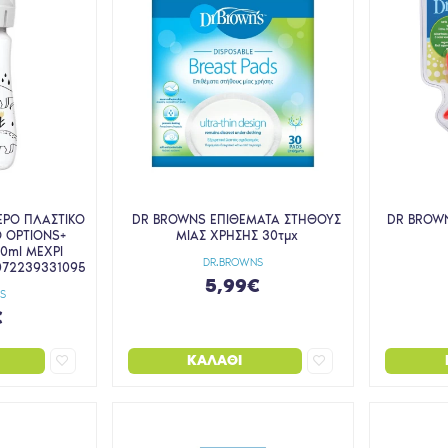
ΡΟ ΠΛΑΣΤΙΚΟ
DR BROWNS ΕΠΙΘΕΜΑΤΑ ΣΤΗΘΟΥΣ
DR BROW
 OPTIONS+
ΜΙΑΣ ΧΡΗΣΗΣ 30τμχ
0ml ΜΕΧΡΙ
DR.BROWNS
072239331095
5,99€
S
€
ΚΑΛΆΘΙ