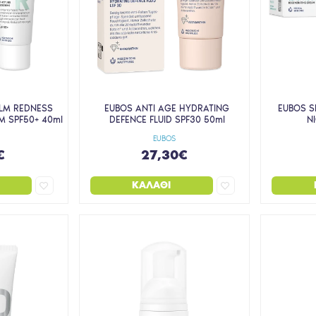
LM REDNESS
EUBOS ANTI AGE HYDRATING
EUBOS S
M SPF50+ 40ml
DEFENCE FLUID SPF30 50ml
N
EUBOS
€
27,30€
ΚΑΛΆΘΙ