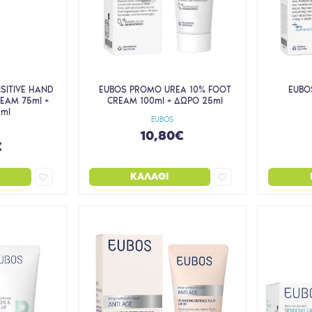
SITIVE HAND
EUBOS PROMO UREA 10% FOOT
EUBO
REAM 75ml +
CREAM 100ml + ΔΩΡΟ 25ml
ml
EUBOS
10,80€
€
ΚΑΛΆΘΙ