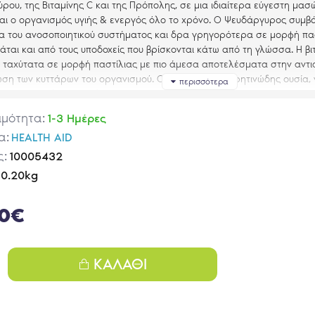
ρου, της Βιταμίνης
C
και της Πρόπολης, σε μια ιδιαίτερα εύγεστη μασώ
ται ο οργανισμός υγιής & ενεργός όλο το χρόνο. Ο Ψευδάργυρος συμβά
ία του ανοσοποιητικού συστήματος και δρα γρηγορότερα σε μορφή πα
ται και από τους υποδοχείς που βρίσκονται κάτω από τη γλώσσα. Η βι
ι ταχύτατα σε μορφή παστίλιας με πιο άμεσα αποτελέσματα στην αντι
ση των κυττάρων του οργανισμού. Ο Πρόπολη είναι ρητινώδης ουσία, γ
τικές της ιδιότητες, ιδιαίτερα για την υγεία του ρινοφάρυγγα.
t
-
C
της
HealthAid
συνιστάται για όλη τη διάρκεια του έτους, κατάλληλο
ιμότητα:
1-3 Ημέρες
ήψης κάθε στιγμή της ημέρας και για όσους έχουν προβλήματα κατάπ
α:
HEALTH AID
ς:
10005432
Συστατικών
0.20kg
λέτα περιέχει:
00€
150
mg
g
ΚΑΛΆΘΙ
Extract
15
mg
ία