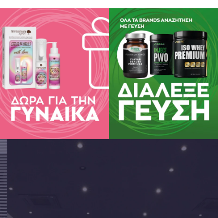
νω των 3 ετών μπορούν να πιπιλίσουν ή να μασήσουν 1 ταμπλέτα ημερη
9 ετών μπορούν να αυξήσουν σε 2 ταμπλέτες.
 έως 4 ταμπλέτες ημερησίως σε έξαρση των συμπτωμάτων.
η
ηρώματα διατροφής δεν αποτελούν υποκατάστατο μιας ισορροπημένης
ρό και ξηρό μέρος, Να φυλάσσεται μακριά από τα παιδιά, Να μην γίνε
ενης ημερήσιας δόσης , Συμβουλευτείτε τον γιατρό σας αν είστε έγκυο
τική αγωγή.
τ.ΕΟΦ: 25151/15-04-08
ς γνωστοποίησης στον ΕΟΦ δεν επέχει θέση άδειας κυκλοφορίας του
ία
νες ταμπλέτες σε καρτέλες (blister), μέσα σε χάρτινο κουτί.