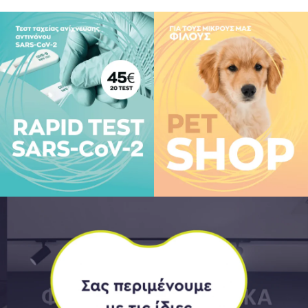
σίως.
 διατροφής, Διατηρείται
ται υπέρβαση της
ς, θηλάζετε, βρίσκεστε υπό
 ΕΟΦ