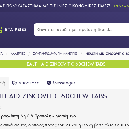
Σ ΠΟΛΥΚΑΤΑΣΤΗΜΑ ΜΕ ΤΙΣ ΙΔΙΕΣ ΟΙΚΟΝΟΜΙΚΕΣ ΤΙΜΕΣ!
ΤΗΛΕΦΩ
ΕΤΑΙΡΕΙΕΣ
ΚΑ
ΑΛΛΕΡΓΙΕΣ
ΣΥΜΠΛΗΡΩΜΑΤΑ ΓΙΑ ΑΛΛΕΡΓΙΕΣ
HEALTH AID ZINCOVIT C 
HEALTH AID ZINCOVIT C 60CHEW TABS
αφή
Αποστολή
Messenger
TH AID ZINCOVIT C 60CHEW TABS
C
ρος- Βιταμίνη
C
& Πρόπολη – Μασώμενο
ς συνδυασμός, ο οποίος προσφέρει σε καθημερινή βάση όλες τις ευεργ