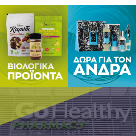
Παιδιά ά
Άνω των 
Ενήλικες
Σημείωσ
Tα συμπλ
σε δροσε
συνιστώμ
φαρμακευ
Αρ. Γνωσ
Ο αριθμό
Συσκευασ
60 μασώμε