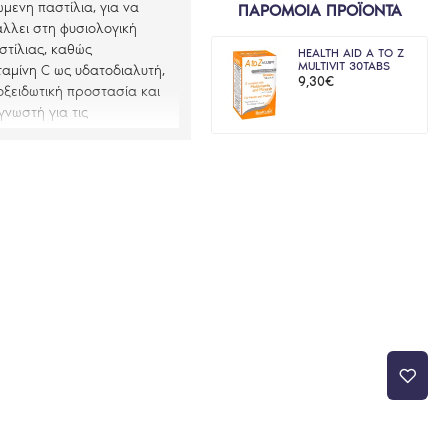
μενη παστίλια, για να
ΠΑΡΟΜΟΙΑ ΠΡΟΪΟΝΤΑ
λλει στη φυσιολογική
στίλιας, καθώς
HEALTH AID A TO Z
MULTIVIT 30TABS
ταμίνη
C
ως υδατοδιαλυτή,
9,30€
οξειδωτική προστασία και
νωστή για τις
 και για παιδιά. Εύκολος
οσης ταμπλέτας.