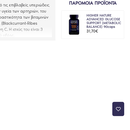
ΠΑΡΟΜΟΙΑ ΠΡΟΪΟΝΤΑ
 τις επιβλαβείς υπεριώδεις
ν υγεία των αρτηριών, του
HIGHER NATURE
ραστικότητα των βιταμινών
ADVANCED GLUCOSE
(Blackcurrant-Ribes
SUPPORT (METABOLIC
BALANCE) 90caps
η C. Η ισχύς του είναι 3
31,70€
ύ oξέος.
ροφάται καλύτερα όταν
22,5mg αποξηραμένη
(blackcurrant) 4:1,
 alpha carotene, lutein,
earate, mixed carotenoids,
n E.