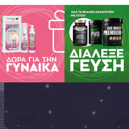
χει:
ζάχαρη, αλάτι, σιτάρι, γλουτένη, μαγιά, λακτόζη, γαλακτοκομικά π
ικά, χρωστικές ή αρωματικές ύλες.
ΙΑ 90 caps