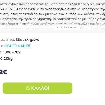
ασταξανθίνη που προστατεύει τα μάτια από τις ελεύθερες ρίζες και από
UVA & UVB). Επίσης ενισχύει το ανοσοποιητικό σύστημα, υποστηρίζει τη
 συστήματος, της καρδιάς, των μυών και των συνδέσμων. Αυξάνει την δ
και αποτρέπει την πρόωρη γήρανση. To φραγκοστάφυλο με μαύρη ράγα 
ίναι εξαιρετική πηγή ανθοκυανιδίνων, περιέχει πολυφαινόλες και βιταμίν
γαλύτερη από τα κοινά μούρα και είναι πλούσια πηγή Γάμα - Λινολεϊκο
ιμότητα:
Eξαντλημένο
ΜΕΝΗ ΔΟΣΟΛΟΓΙΑ
α:
HIGHER NATURE
ω των 8 ετών και ενήλικες:
2 κάψουλες ημερησίως με το γεύμα. Απορ
ς:
10004789
αι με γεύμα που περιέχει ελαιόλαδο ή κάποιο άλλο φυτικό έλαιο.
0.20kg
2€
Α
ες παρέχουν 4mg αγνή ασταξανθίνη από Haematococcus pluvialis, 6
(φυσική πηγή λυκοπένιου), 100mg εκχύλισμα από μαύρο φραγκοστάφυλο 
ΚΑΛΆΘΙ
μένο εκχύλισμα από δενδρολίβανο, μικτά καροτενοειδή (beta carotene,
thin
,
zeaxanthin
).
hydroxypropyl methylcellulose, silicon dioxide, vegetable magnesium st
leaf extract, red iron oxide, titanium dioxide, ascorbyl palmitate, vitami