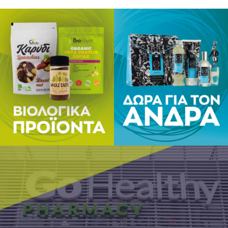
Δεν περιέ
συντηρητ
ΣΥΣΚΕΥΑΣ