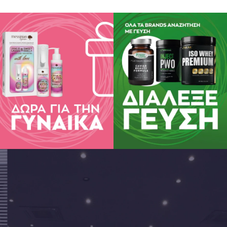
75% (μήλα* 50%, μπανάνες* 25%), νερό, μπισκότα* 6% (σιτάλευρο*, ορ
5% (μήλα* 50%, μπανάνες* 25%), νερό, *, άμυλο σίτου*), χυμός λεμονι
ας: ασκορβικό οξύ. μπισκότα* 6% (σιτάλευρο*, ορός γάλακτος βούτυρ
ς: Περιέχει γλουτένη, μπορεί να περιέχει ίχνη από αβγό και ξηρούς κα
ικής παραγωγής.
ος θρεπτικών στοιχείων ανά 100 g
kJ/kcal 312/74
,7 g
ποίων κορεσμένα λιπαρά οξέα 0,4 g
ακες 15,1 g
ποίων σάκχαρα 10,9 g
ακες 15,1 g
ποίων σάκχαρα
ποίων σάκχαρα 10,9 g
 1,0 g