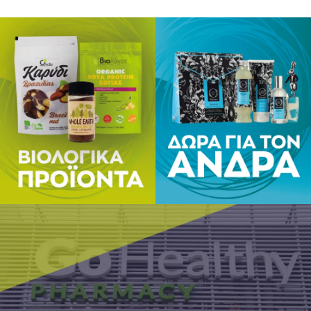
Φρούτα* 
Φρούτα* 7
παράγοντ
Σημειώσει
* Βιολογ
Μέσος όρ
Ενέργεια 
Λιπαρά 0
εκ των ο
Υδατάνθρ
εκ των ο
Υδατάνθρ
εκ των ο
εκ των ο
Πρωτεΐνες