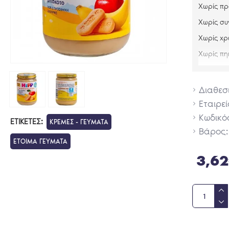
Χωρίς π
Χωρίς συ
Χωρίς χρ
Χωρίς πη
Περιέχει 
Διαθεσ
Τρόπος 
Εταιρεί
Κωδικό
Ως επιδό
ΕΤΙΚΈΤΕΣ:
ΚΡΕΜΕΣ - ΓΕΥΜΑΤΑ
Βάρος:
Πάρτε τη
ΕΤΟΙΜΑ ΓΕΥΜΑΤΑ
ημέρες.
3,6
Χρησιμοπ
Χωρίς πρ
Χωρίς πρ
Συστατικ