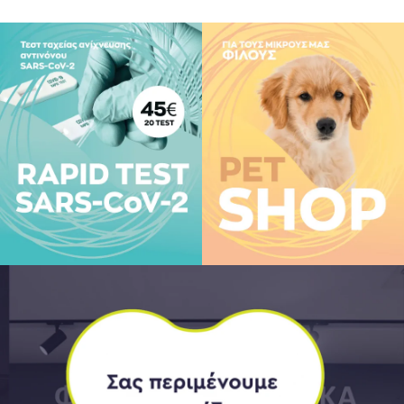
ός γάλακτος*, βούτυρο :
ού*, αντιοξειδωτικός
ο*, άμυλο
ρπούς.