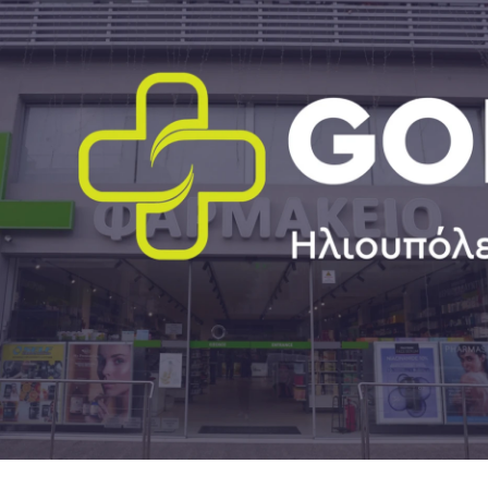
Αλάτι < 0
Νάτριο < 