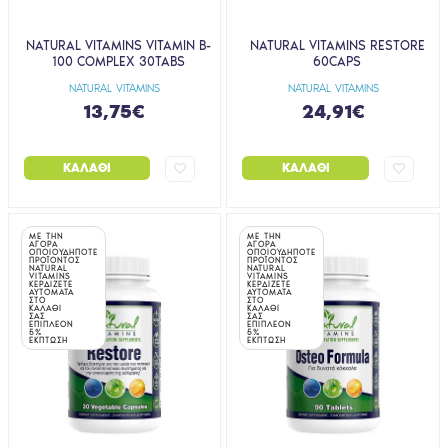
NATURAL VITAMINS VITAMIN B-
NATURAL VITAMINS RESTORE
100 COMPLEX 30TABS
60CAPS
NATURAL VITAMINS
NATURAL VITAMINS
13,75€
24,91€
ΚΑΛΆΘΙ
ΚΑΛΆΘΙ
ΜΕ ΤΗΝ
ΜΕ ΤΗΝ
ΑΓΟΡΑ
ΑΓΟΡΑ
ΟΠΟΙΟΥΔΗΠΟΤΕ
ΟΠΟΙΟΥΔΗΠΟΤΕ
ΠΡΟΪΟΝΤΟΣ
ΠΡΟΪΟΝΤΟΣ
NATURAL
NATURAL
VITAMINS
VITAMINS
ΚΕΡΔΙΖΕΤΕ
ΚΕΡΔΙΖΕΤΕ
ΑΥΤΟΜΑΤΑ
ΑΥΤΟΜΑΤΑ
ΣΤΟ
ΣΤΟ
ΚΑΛΑΘΙ
ΚΑΛΑΘΙ
ΣΑΣ
ΣΑΣ
ΕΠΙΠΛΕΟΝ
ΕΠΙΠΛΕΟΝ
5%
5%
ΕΚΠΤΩΣΗ
ΕΚΠΤΩΣΗ