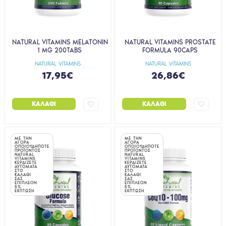
NATURAL VITAMINS MELATONIN
NATURAL VITAMINS PROSTATE
1 MG 200TABS
FORMULA 90CAPS
NATURAL VITAMINS
NATURAL VITAMINS
17,95€
26,86€
ΚΑΛΆΘΙ
ΚΑΛΆΘΙ
ΜΕ ΤΗΝ
ΜΕ ΤΗΝ
ΑΓΟΡΑ
ΑΓΟΡΑ
ΟΠΟΙΟΥΔΗΠΟΤΕ
ΟΠΟΙΟΥΔΗΠΟΤΕ
ΠΡΟΪΟΝΤΟΣ
ΠΡΟΪΟΝΤΟΣ
NATURAL
NATURAL
VITAMINS
VITAMINS
ΚΕΡΔΙΖΕΤΕ
ΚΕΡΔΙΖΕΤΕ
ΑΥΤΟΜΑΤΑ
ΑΥΤΟΜΑΤΑ
ΣΤΟ
ΣΤΟ
ΚΑΛΑΘΙ
ΚΑΛΑΘΙ
ΣΑΣ
ΣΑΣ
ΕΠΙΠΛΕΟΝ
ΕΠΙΠΛΕΟΝ
5%
5%
ΕΚΠΤΩΣΗ
ΕΚΠΤΩΣΗ