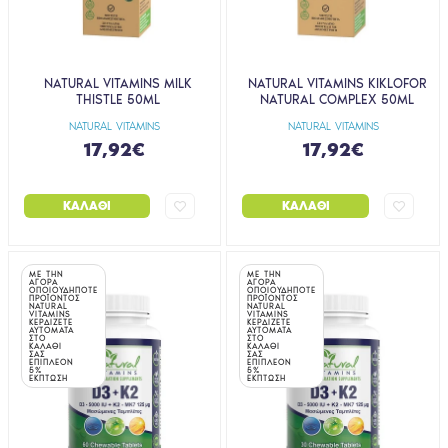
NATURAL VITAMINS MILK
NATURAL VITAMINS KIKLOFOR
THISTLE 50ML
NATURAL COMPLEX 50ML
NATURAL VITAMINS
NATURAL VITAMINS
17,92€
17,92€
ΚΑΛΆΘΙ
ΚΑΛΆΘΙ
ΜΕ ΤΗΝ
ΜΕ ΤΗΝ
ΑΓΟΡΑ
ΑΓΟΡΑ
ΟΠΟΙΟΥΔΗΠΟΤΕ
ΟΠΟΙΟΥΔΗΠΟΤΕ
ΠΡΟΪΟΝΤΟΣ
ΠΡΟΪΟΝΤΟΣ
NATURAL
NATURAL
VITAMINS
VITAMINS
ΚΕΡΔΙΖΕΤΕ
ΚΕΡΔΙΖΕΤΕ
ΑΥΤΟΜΑΤΑ
ΑΥΤΟΜΑΤΑ
ΣΤΟ
ΣΤΟ
ΚΑΛΑΘΙ
ΚΑΛΑΘΙ
ΣΑΣ
ΣΑΣ
ΕΠΙΠΛΕΟΝ
ΕΠΙΠΛΕΟΝ
5%
5%
ΕΚΠΤΩΣΗ
ΕΚΠΤΩΣΗ