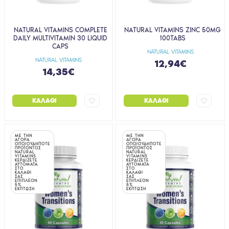
NATURAL VITAMINS COMPLETE
NATURAL VITAMINS ZINC 50MG
DAILY MULTIVITAMIN 30 LIQUID
100TABS
CAPS
NATURAL VITAMINS
NATURAL VITAMINS
12,94€
14,35€
ΚΑΛΆΘΙ
ΚΑΛΆΘΙ
ΜΕ ΤΗΝ
ΜΕ ΤΗΝ
ΑΓΟΡΑ
ΑΓΟΡΑ
ΟΠΟΙΟΥΔΗΠΟΤΕ
ΟΠΟΙΟΥΔΗΠΟΤΕ
ΠΡΟΪΟΝΤΟΣ
ΠΡΟΪΟΝΤΟΣ
NATURAL
NATURAL
VITAMINS
VITAMINS
ΚΕΡΔΙΖΕΤΕ
ΚΕΡΔΙΖΕΤΕ
ΑΥΤΟΜΑΤΑ
ΑΥΤΟΜΑΤΑ
ΣΤΟ
ΣΤΟ
ΚΑΛΑΘΙ
ΚΑΛΑΘΙ
ΣΑΣ
ΣΑΣ
ΕΠΙΠΛΕΟΝ
ΕΠΙΠΛΕΟΝ
5%
5%
ΕΚΠΤΩΣΗ
ΕΚΠΤΩΣΗ