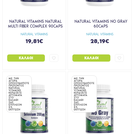
NATURAL VITAMINS NATURAL
NATURAL VITAMINS NO GRAY
MULTI FIBER COMPLEX 90CAPS
60CAPS
NATURAL VITAMINS
NATURAL VITAMINS
19,81€
28,19€
ΚΑΛΆΘΙ
ΚΑΛΆΘΙ
ΜΕ ΤΗΝ
ΜΕ ΤΗΝ
ΑΓΟΡΑ
ΑΓΟΡΑ
ΟΠΟΙΟΥΔΗΠΟΤΕ
ΟΠΟΙΟΥΔΗΠΟΤΕ
ΠΡΟΪΟΝΤΟΣ
ΠΡΟΪΟΝΤΟΣ
NATURAL
NATURAL
VITAMINS
VITAMINS
ΚΕΡΔΙΖΕΤΕ
ΚΕΡΔΙΖΕΤΕ
ΑΥΤΟΜΑΤΑ
ΑΥΤΟΜΑΤΑ
ΣΤΟ
ΣΤΟ
ΚΑΛΑΘΙ
ΚΑΛΑΘΙ
ΣΑΣ
ΣΑΣ
ΕΠΙΠΛΕΟΝ
ΕΠΙΠΛΕΟΝ
5%
5%
ΕΚΠΤΩΣΗ
ΕΚΠΤΩΣΗ