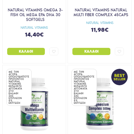
NATURAL VITAMINS OMEGA 3-
NATURAL VITAMINS NATURAL
FISH OIL MEGA EPA DHA 30
MULTI FIBER COMPLEX 45CAPS
SOFTGELS
NATURAL VITAMINS
NATURAL VITAMINS
11,98€
14,40€
ΚΑΛΆΘΙ
ΚΑΛΆΘΙ
ΜΕ ΤΗΝ
ΜΕ ΤΗΝ
ΑΓΟΡΑ
ΑΓΟΡΑ
ΟΠΟΙΟΥΔΗΠΟΤΕ
ΟΠΟΙΟΥΔΗΠΟΤΕ
ΠΡΟΪΟΝΤΟΣ
ΠΡΟΪΟΝΤΟΣ
NATURAL
NATURAL
VITAMINS
VITAMINS
ΚΕΡΔΙΖΕΤΕ
ΚΕΡΔΙΖΕΤΕ
ΑΥΤΟΜΑΤΑ
ΑΥΤΟΜΑΤΑ
ΣΤΟ
ΣΤΟ
ΚΑΛΑΘΙ
ΚΑΛΑΘΙ
ΣΑΣ
ΣΑΣ
ΕΠΙΠΛΕΟΝ
ΕΠΙΠΛΕΟΝ
5%
5%
ΕΚΠΤΩΣΗ
ΕΚΠΤΩΣΗ