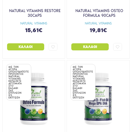
NATURAL VITAMINS RESTORE
NATURAL VITAMINS OSTEO
30CAPS
FORMULA 90CAPS
NATURAL VITAMINS
NATURAL VITAMINS
15,61€
19,81€
ΚΑΛΆΘΙ
ΚΑΛΆΘΙ
ΜΕ ΤΗΝ
ΜΕ ΤΗΝ
ΑΓΟΡΑ
ΑΓΟΡΑ
ΟΠΟΙΟΥΔΗΠΟΤΕ
ΟΠΟΙΟΥΔΗΠΟΤΕ
ΠΡΟΪΟΝΤΟΣ
ΠΡΟΪΟΝΤΟΣ
NATURAL
NATURAL
VITAMINS
VITAMINS
ΚΕΡΔΙΖΕΤΕ
ΚΕΡΔΙΖΕΤΕ
ΑΥΤΟΜΑΤΑ
ΑΥΤΟΜΑΤΑ
ΣΤΟ
ΣΤΟ
ΚΑΛΑΘΙ
ΚΑΛΑΘΙ
ΣΑΣ
ΣΑΣ
ΕΠΙΠΛΕΟΝ
ΕΠΙΠΛΕΟΝ
5%
5%
ΕΚΠΤΩΣΗ
ΕΚΠΤΩΣΗ