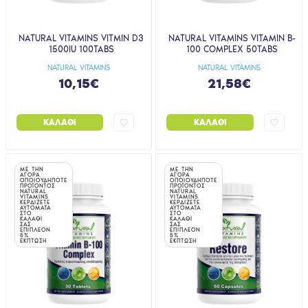
NATURAL VITAMINS VITMIN D3
NATURAL VITAMINS VITAMIN B-
1500IU 100TABS
100 COMPLEX 50TABS
NATURAL VITAMINS
NATURAL VITAMINS
10,15€
21,58€
ΚΑΛΆΘΙ
ΚΑΛΆΘΙ
ΜΕ ΤΗΝ
ΜΕ ΤΗΝ
ΑΓΟΡΑ
ΑΓΟΡΑ
ΟΠΟΙΟΥΔΗΠΟΤΕ
ΟΠΟΙΟΥΔΗΠΟΤΕ
ΠΡΟΪΟΝΤΟΣ
ΠΡΟΪΟΝΤΟΣ
NATURAL
NATURAL
VITAMINS
VITAMINS
ΚΕΡΔΙΖΕΤΕ
ΚΕΡΔΙΖΕΤΕ
ΑΥΤΟΜΑΤΑ
ΑΥΤΟΜΑΤΑ
ΣΤΟ
ΣΤΟ
ΚΑΛΑΘΙ
ΚΑΛΑΘΙ
ΣΑΣ
ΣΑΣ
ΕΠΙΠΛΕΟΝ
ΕΠΙΠΛΕΟΝ
5%
5%
ΕΚΠΤΩΣΗ
ΕΚΠΤΩΣΗ