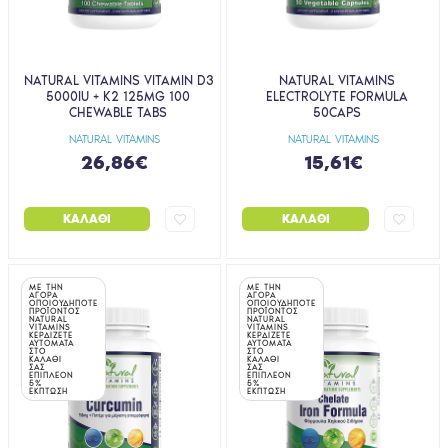
NATURAL VITAMINS VITAMIN D3
NATURAL VITAMINS
5000IU + K2 125ΜG 100
ELECTROLYTE FORMULA
CHEWABLE TABS
50CAPS
NATURAL VITAMINS
NATURAL VITAMINS
26,86€
15,61€
ΚΑΛΆΘΙ
ΚΑΛΆΘΙ
ΜΕ ΤΗΝ
ΜΕ ΤΗΝ
ΑΓΟΡΑ
ΑΓΟΡΑ
ΟΠΟΙΟΥΔΗΠΟΤΕ
ΟΠΟΙΟΥΔΗΠΟΤΕ
ΠΡΟΪΟΝΤΟΣ
ΠΡΟΪΟΝΤΟΣ
NATURAL
NATURAL
VITAMINS
VITAMINS
ΚΕΡΔΙΖΕΤΕ
ΚΕΡΔΙΖΕΤΕ
ΑΥΤΟΜΑΤΑ
ΑΥΤΟΜΑΤΑ
ΣΤΟ
ΣΤΟ
ΚΑΛΑΘΙ
ΚΑΛΑΘΙ
ΣΑΣ
ΣΑΣ
ΕΠΙΠΛΕΟΝ
ΕΠΙΠΛΕΟΝ
5%
5%
ΕΚΠΤΩΣΗ
ΕΚΠΤΩΣΗ