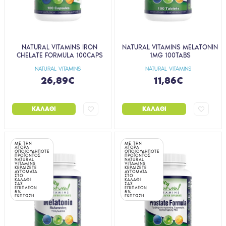
NATURAL VITAMINS IRON
NATURAL VITAMINS MELATONIN
CHELATE FORMULA 100CAPS
1MG 100TABS
NATURAL VITAMINS
NATURAL VITAMINS
26,89€
11,86€
ΚΑΛΆΘΙ
ΚΑΛΆΘΙ
ΜΕ ΤΗΝ
ΜΕ ΤΗΝ
ΑΓΟΡΑ
ΑΓΟΡΑ
ΟΠΟΙΟΥΔΗΠΟΤΕ
ΟΠΟΙΟΥΔΗΠΟΤΕ
ΠΡΟΪΟΝΤΟΣ
ΠΡΟΪΟΝΤΟΣ
NATURAL
NATURAL
VITAMINS
VITAMINS
ΚΕΡΔΙΖΕΤΕ
ΚΕΡΔΙΖΕΤΕ
ΑΥΤΟΜΑΤΑ
ΑΥΤΟΜΑΤΑ
ΣΤΟ
ΣΤΟ
ΚΑΛΑΘΙ
ΚΑΛΑΘΙ
ΣΑΣ
ΣΑΣ
ΕΠΙΠΛΕΟΝ
ΕΠΙΠΛΕΟΝ
5%
5%
ΕΚΠΤΩΣΗ
ΕΚΠΤΩΣΗ