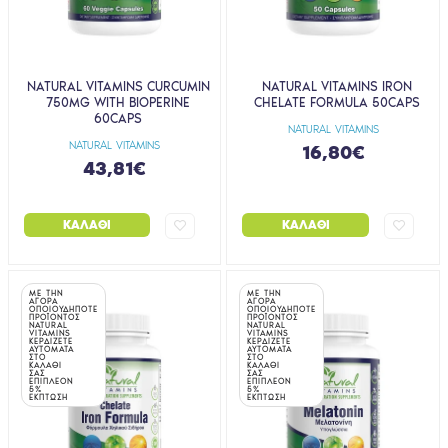
NATURAL VITAMINS CURCUMIN
NATURAL VITAMINS IRON
750MG WITH BIOPERINE
CHELATE FORMULA 50CAPS
60CAPS
NATURAL VITAMINS
NATURAL VITAMINS
16,80€
43,81€
ΚΑΛΆΘΙ
ΚΑΛΆΘΙ
ΜΕ ΤΗΝ
ΜΕ ΤΗΝ
ΑΓΟΡΑ
ΑΓΟΡΑ
ΟΠΟΙΟΥΔΗΠΟΤΕ
ΟΠΟΙΟΥΔΗΠΟΤΕ
ΠΡΟΪΟΝΤΟΣ
ΠΡΟΪΟΝΤΟΣ
NATURAL
NATURAL
VITAMINS
VITAMINS
ΚΕΡΔΙΖΕΤΕ
ΚΕΡΔΙΖΕΤΕ
ΑΥΤΟΜΑΤΑ
ΑΥΤΟΜΑΤΑ
ΣΤΟ
ΣΤΟ
ΚΑΛΑΘΙ
ΚΑΛΑΘΙ
ΣΑΣ
ΣΑΣ
ΕΠΙΠΛΕΟΝ
ΕΠΙΠΛΕΟΝ
5%
5%
ΕΚΠΤΩΣΗ
ΕΚΠΤΩΣΗ