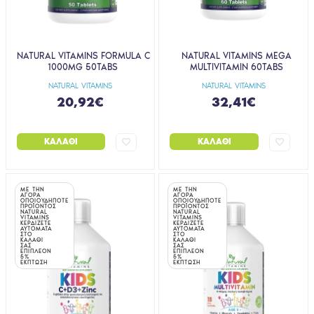
NATURAL VITAMINS FORMULA C
NATURAL VITAMINS MEGA
1000MG 50TABS
MULTIVITAMIN 60TABS
NATURAL VITAMINS
NATURAL VITAMINS
20,92€
32,41€
ΚΑΛΆΘΙ
ΚΑΛΆΘΙ
ΜΕ ΤΗΝ
ΜΕ ΤΗΝ
ΑΓΟΡΑ
ΑΓΟΡΑ
ΟΠΟΙΟΥΔΗΠΟΤΕ
ΟΠΟΙΟΥΔΗΠΟΤΕ
ΠΡΟΪΟΝΤΟΣ
ΠΡΟΪΟΝΤΟΣ
NATURAL
NATURAL
VITAMINS
VITAMINS
ΚΕΡΔΙΖΕΤΕ
ΚΕΡΔΙΖΕΤΕ
ΑΥΤΟΜΑΤΑ
ΑΥΤΟΜΑΤΑ
ΣΤΟ
ΣΤΟ
ΚΑΛΑΘΙ
ΚΑΛΑΘΙ
ΣΑΣ
ΣΑΣ
ΕΠΙΠΛΕΟΝ
ΕΠΙΠΛΕΟΝ
5%
5%
ΕΚΠΤΩΣΗ
ΕΚΠΤΩΣΗ