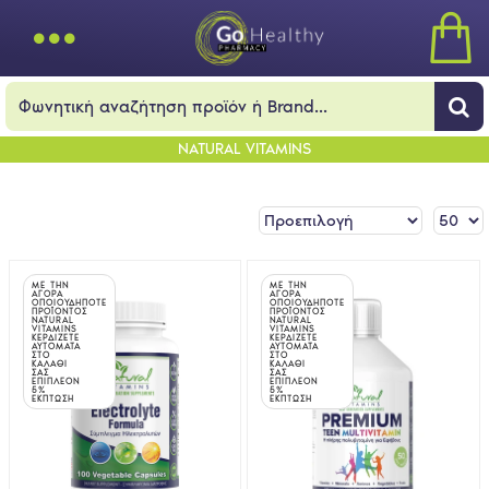
NATURAL VITAMINS
ΜΕ ΤΗΝ
ΜΕ ΤΗΝ
ΑΓΟΡΑ
ΑΓΟΡΑ
ΟΠΟΙΟΥΔΗΠΟΤΕ
ΟΠΟΙΟΥΔΗΠΟΤΕ
ΠΡΟΪΟΝΤΟΣ
ΠΡΟΪΟΝΤΟΣ
NATURAL
NATURAL
VITAMINS
VITAMINS
ΚΕΡΔΙΖΕΤΕ
ΚΕΡΔΙΖΕΤΕ
ΑΥΤΟΜΑΤΑ
ΑΥΤΟΜΑΤΑ
ΣΤΟ
ΣΤΟ
ΚΑΛΑΘΙ
ΚΑΛΑΘΙ
ΣΑΣ
ΣΑΣ
ΕΠΙΠΛΕΟΝ
ΕΠΙΠΛΕΟΝ
5%
5%
ΕΚΠΤΩΣΗ
ΕΚΠΤΩΣΗ