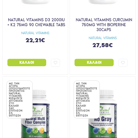
NATURAL VITAMINS D3 2000IU
NATURAL VITAMINS CURCUMIN
+ K2 75ΜG 90 CHEWABLE TABS
750MG WITH BIOPERINE
30CAPS
NATURAL VITAMINS
NATURAL VITAMINS
22,21€
27,58€
ΚΑΛΆΘΙ
ΚΑΛΆΘΙ
ΜΕ ΤΗΝ
ΜΕ ΤΗΝ
ΑΓΟΡΑ
ΑΓΟΡΑ
ΟΠΟΙΟΥΔΗΠΟΤΕ
ΟΠΟΙΟΥΔΗΠΟΤΕ
ΠΡΟΪΟΝΤΟΣ
ΠΡΟΪΟΝΤΟΣ
NATURAL
NATURAL
VITAMINS
VITAMINS
ΚΕΡΔΙΖΕΤΕ
ΚΕΡΔΙΖΕΤΕ
ΑΥΤΟΜΑΤΑ
ΑΥΤΟΜΑΤΑ
ΣΤΟ
ΣΤΟ
ΚΑΛΑΘΙ
ΚΑΛΑΘΙ
ΣΑΣ
ΣΑΣ
ΕΠΙΠΛΕΟΝ
ΕΠΙΠΛΕΟΝ
5%
5%
ΕΚΠΤΩΣΗ
ΕΚΠΤΩΣΗ