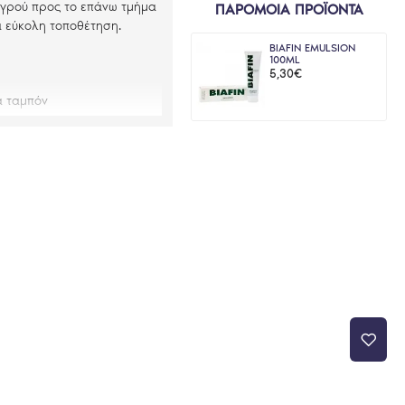
υγρού προς το επάνω τμήμα
ΠΑΡΟΜΟΙΑ ΠΡΟΪΟΝΤΑ
 εύκολη τοποθέτηση.
BIAFIN EMULSION
100ML
5,30€
ά ταμπόν
ίνηση.
ισό του περιτυλίγματος.
κόλπου βρίσκεται μεταξύ της
με κλίση προς τα επάνω.
αθιά. Μόλις το ταμπόν είναι
λύνετε τα χέρια σας ξανά.