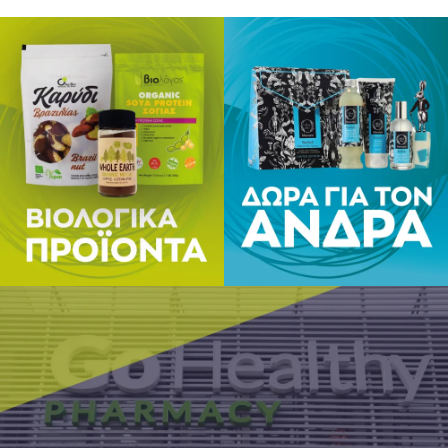
Οι εσώκλ
εμμηνορρ
διαβάστε 