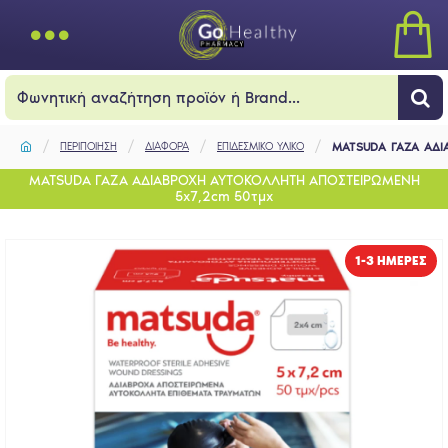
ΠΕΡΙΠΟΙΗΣΗ
ΔΙΑΦΟΡΑ
ΕΠΙΔΕΣΜΙΚΟ ΥΛΙΚΟ
MATSUDA ΓΑΖΑ ΑΔΙ
MATSUDA ΓΑΖΑ ΑΔΙΑΒΡΟΧΗ ΑΥΤΟΚΟΛΛΗΤΗ ΑΠΟΣΤΕΙΡΩΜΕΝΗ
5x7,2cm 50τμχ
1-3 ΗΜΈΡΕΣ