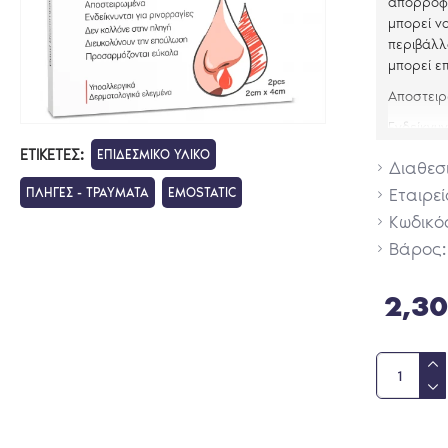
απορροφή
μπορεί ν
περιβάλλ
μπορεί ε
Αποστειρ
Ενδείκνυν
ΕΤΙΚΈΤΕΣ:
ΕΠΙΔΕΣΜΙΚΟ ΥΛΙΚΟ
Δεν κολλ
Διαθεσ
Διευκολύ
Εταιρεί
ΠΛΗΓΕΣ - ΤΡΑΥΜΑΤΑ
EMOSTATIC
Κωδικό
Προσαρµό
Βάρος:
Διαστάσε
2
τεμάχι
2,3
Pharma 
Λεωφόρος
Τηλ.: 210