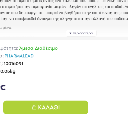
σουν το αίμα σχηματίζοντας ένα κάλυμμα που μοιάζει με γέλη πάνω α
α σταματήσει την αιμορραγία μικρών πληγών σε ενήλικες και παιδιά. 
οντος που δημιουργείται, μπορεί να βοηθήσει στην επιτάχυνση της επ
πίσης να αποφευχθεί άνοιγμα της πληγής κατά την αλλαγή του επιδέσμ
ωµένα.
ται για ρινορραγίες.
άνε στην πληγή.
ιμότητα:
Άμεσα Διαθέσιμο
νουν την επούλωση.
α:
PHARMALEAD
ς:
ζονται εύκολα.
10016091
0.05kg
ις 2
cm x 4cm
α
0€
ΚΑΛΆΘΙ
LEAD
 Καρέα 5, Βύρωνας, 16233, Ελλάδα
 7600010