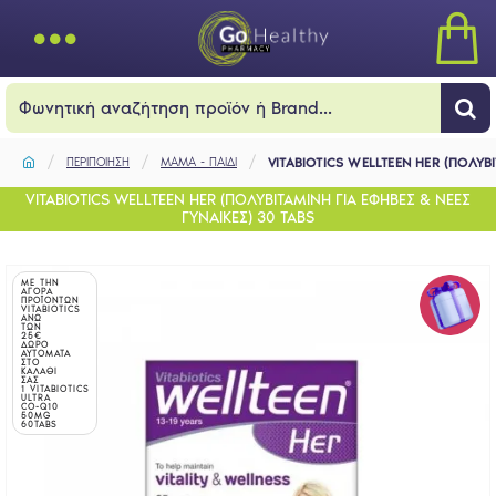
ΠΕΡΙΠΟΙΗΣΗ
ΜΑΜΑ - ΠΑΙΔΙ
VITABIOTICS WELLTEEN HER (ΠΟΛΥΒ
VITABIOTICS WELLTEEN HER (ΠΟΛΥΒΙΤΑΜΙΝΗ ΓΙΑ ΕΦΗΒΕΣ & ΝΕΕΣ
ΓΥΝΑΙΚΕΣ) 30 TABS
ΜΕ ΤΗΝ
ΑΓΟΡΑ
ΠΡΟΪΟΝΤΩΝ
VITABIOTICS
ΑΝΩ
ΤΩΝ
25€
ΔΩΡΟ
ΑΥΤΟΜΑΤΑ
ΣΤΟ
ΚΑΛΑΘΙ
ΣΑΣ
1 VITABIOTICS
ULTRA
CO-Q10
50MG
60TABS