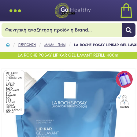
ΠΕΡΙΠΟΙΗΣΗ
ΜΑΜΑ - ΠΑΙΔΙ
LA ROCHE POSAY LIPIKAR GEL LAVA
LA ROCHE POSAY LIPIKAR GEL LAVANT REFILL 400ml
ΜΕ ΚΑΘΕ
ΑΓΟΡΑ
ΠΡΟΪΟΝΤΩΝ
LA
ROCHE
POSAY
ΔΩΡΟ
ΑΥΤΟΜΑΤΑ
ΣΤΟ
ΚΑΛΑΘΙ
ΣΑΣ
1 LA
ROCHE
POSAY
LIPIKAR
GEL LAVANT
100ml