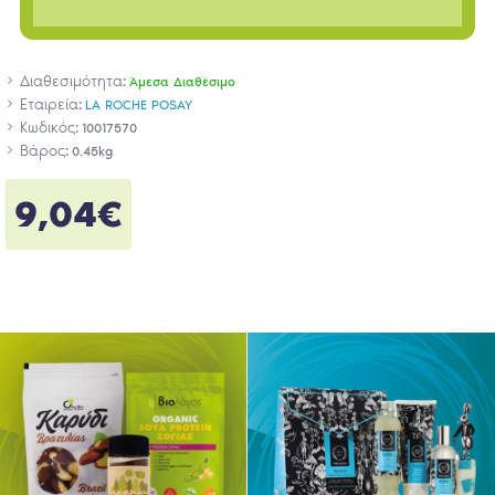
Διαθεσιμότητα:
Άμεσα Διαθέσιμο
Εταιρεία:
LA ROCHE POSAY
Κωδικός:
10017570
Βάρος:
0.45kg
9,04€