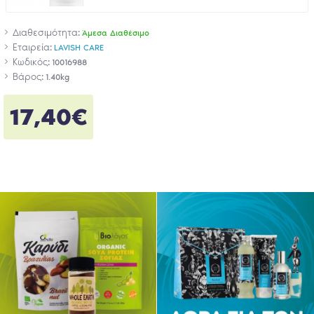
Διαθεσιμότητα:
Άμεσα Διαθέσιμο
Εταιρεία:
LAVISH CARE
Κωδικός:
10016988
Βάρος:
1.40kg
17,40€