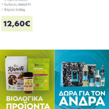
Κωδικός:
10002777
Βάρος:
0.20kg
12,60€