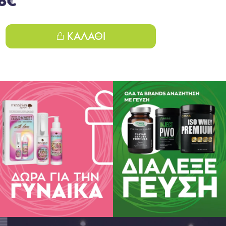
38€
ιταμίνη C της Natural Vitamins αυξάνει την απορρόφηση του σιδήρου σ
ιταμίνη C της Natural Vitamins περιέχει επιπλέον 50 mg κερσετίνης, η ο
ΚΑΛΆΘΙ
ωτικά οφέλη για τον οργανισμό.
 δοσολογία
λέτες ημερησίως μαζί με τα γεύματα
νεται υπέρβαση της συνιστώμενης ημερήσιας δόσης. Τα συμπληρώματα
οιούνται ως υποκατάστατο μίας ισορροπημένης δίαιτας. Το προϊόν αυτό
 αγωγή ή θεραπεία ανθρώπινης νόσου. Συμβουλευτείτε τον γιατρό σας 
ε υπό φαρμακευτική αγωγή ή αντιμετωπίζετε προβλήματα υγείας. Να 
διά.
νωστοποιημένο στον Ε.Ο.Φ. 24375 07/03/2014.
ς γνωστοποίησης στον Ε.Ο.Φ. δεν επέχει θέση άδειας κυκλοφορίας από
ία:
30 καταπινώμενες ταμπλέτες μέγιστης απορρόφησης