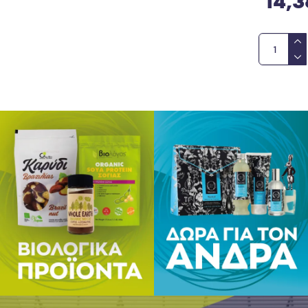
14,
Γιατί η β
Γιατί η β
αντιοξειδ
Ημερήσια
1-3 ταμπ
Να μη γί
χρησιμοπ
πρόληψη,
βρίσκεστ
μικρά παι
Προϊόν γ
Ο αριθμό
Συσκευασ