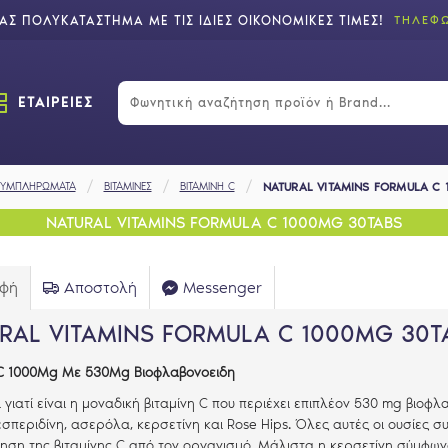
Σ ΠΟΛΥΚΑΤΑΣΤΗΜΑ ΜΕ ΤΙΣ ΙΔΙΕΣ ΟΙΚΟΝΟΜΙΚΕΣ ΤΙΜΕΣ!
ΤΗΛΕΦΩ
ΕΤΑΙΡΕΙΕΣ
 ΣΥΜΠΛΗΡΩΜΑΤΑ
ΒΙΤΑΜΙΝΕΣ
ΒΙΤΑΜΙΝΗ C
NATURAL VITAMINS FORMULA C 
NATURAL VITAMINS FORMULA C 1000MG 30TABS
αφή
Αποστολή
Messenger
RAL VITAMINS FORMULA C 1000MG 30T
C 1000Μg Με 530Mg Βιοφλαβονοειδη
 γιατί είναι η μοναδική βιταμίνη C που περιέχει επιπλέον 530 mg βιοφλ
εσπεριδίνη, ασερόλα, κερσετίνη και Rose Hips. Όλες αυτές οι ουσίες σ
ση της βιταμίνης C από τον οργανισμό. Μάλιστα η κερσετίνη σύμφωνα