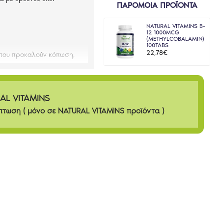
ΠΑΡΟΜΟΙΑ ΠΡΟΪΟΝΤΑ
NATURAL VITAMINS B-
12 1000MCG
(METHYLCOBALAMIN)
100TABS
22,78€
 που προκαλούν κόπωση,
AL VITAMINS
πτωση ( μόνο σε NATURAL VITAMINS προϊόντα )
στην πιο απορροφήσιμη
 530mg βιοφλαβονοειδή τα
ερόλα, κερσετίνη και
έλη στον οργανισμό μας!