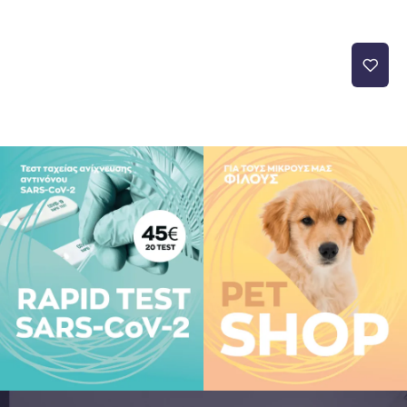
τον οργανισμό.
ποία έχει απίθανα
 διατροφής δεν πρέπει να
 δεν προορίζεται για την
αν είστε έγκυος, θηλάζετε,
φυλάσσεται μακριά από τα
 τον Ε.Ο.Φ.