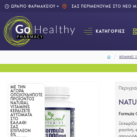
ΩΡΑΡΙΟ ΦΑΡΜΑΚΕΙΟΥ
ΣΑΣ ΠΕΡΙΜΕΝΟΥΜΕ ΣΤΟ ΝΕΟ ΜΑ
ΚΑΤΗΓΟΡΊΕΣ
ΒΙΤΑΜΙΝΕΣ
ΜΕ ΤΗΝ
Περιγρ
ΑΓΟΡΑ
ΟΠΟΙΟΥΔΗΠΟΤΕ
ΠΡΟΪΟΝΤΟΣ
NATU
NATURAL
VITAMINS
ΚΕΡΔΙΖΕΤΕ
Formula 
ΑΥΤΟΜΑΤΑ
ΣΤΟ
ΚΑΛΑΘΙ
Ξεχωρίζει
ΣΑΣ
ρουτίνη, 
ΕΠΙΠΛΕΟΝ
5%
απορρόφη