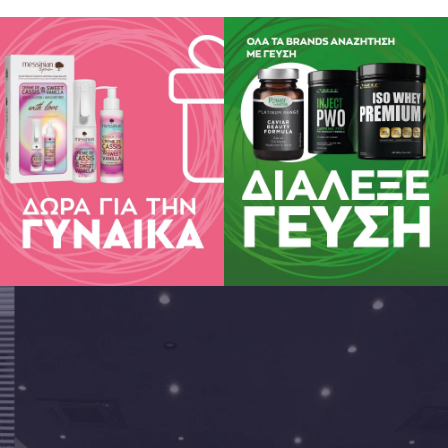
 Το προϊόν αυτό δεν προορίζεται για την πρόληψη, αγωγή ή θεραπεία α
υτείτε το γιατρό σας αν είστε έγκυος, θηλάζετε, βρίσκεστε υπό φαρμα
πίζετε προβλήματα υγείας. Να μη γίνεται υπέρβαση της συνιστώμενης
αι σε μέρος που δε βλέπουν και δεν προσεγγίζουν τα παιδιά. Διατηρε
ον.
υασία ενδεχομένως να περιέχει φακελάκι απορρόφησης οξυγόνου Αge
άλλει στον έλεγχο της υγρασίας κατά τη διάρκεια ζωής του προϊόντος
φαιρείται από την αρχική συσκευασία. Κλείνετε επιμελώς το πώμα μετ
στε υπεύθυνα.
λες