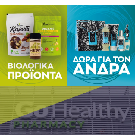
δίαιτας.
Συμβουλε
αντιμετω
φυλάσσετ
περιβάλλ
*Η συσκε
που συμβ
να μην α
Ανακυκλώ
60 κάψου