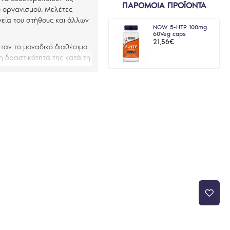
ΠΑΡΟΜΟΙΑ ΠΡΟΪΟΝΤΑ
υ οργανισμού. Μελέτες
γεία του στήθους και άλλων
NOW 5-HTP 100mg
60Veg caps
21,56€
ταν το μοναδικό διαθέσιμο
η δραστικότητά της κατά τη
αραχές μόνο σε εξαιρετικά
ίωση της δοσολογίας ή η
ναι αποτελέσματα μελετών.
αϊκή Αρχή για την
ο μίας ισορροπημένης