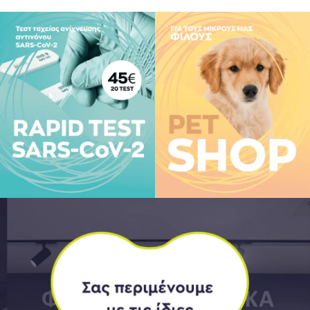
νθρώπινης νόσου.
κευτική αγωγή ή
 ημερήσιας δόσης. Να
ίται σε δροσερό και ξηρό
less® Oxygen Absorbers
. Να μην καταναλώνεται και
ά από κάθε χρήση.