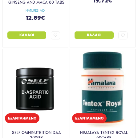
19,72€
GINSENG AND MACA 60 TABS
NATURES AID
12,89€
ΚΑΛΆΘΙ
ΚΑΛΆΘΙ
EΞΑΝΤΛΗΜΈΝΟ
EΞΑΝΤΛΗΜΈΝΟ
SELF OMNINUTRITION DAA
HIMALAYA TENTEX ROYAL
200GR
60CAPS