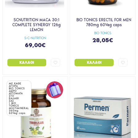
SCNUTRITION MACA 30:1
BIO TONICS ERECTIL FOR MEN
COMPLETE SYNERGY 126g
780mg 60Veg caps
LEMON
BIO TONICS
S-C-NUTRITION
28,05€
69,00€
ΚΑΛΆΘΙ
ΚΑΛΆΘΙ
ΜΕ ΚΑΘΕ
ΑΓΟΡΑ
BIO TONICS
ΔΩΡΟ
ΑΥΤΟΜΑΤΑ
ΣΤΟ
ΚΑΛΑΘΙ
ΣΑΣ
1 BIO
TONICS
MULTIMINERAL
360mg
60Veg caps