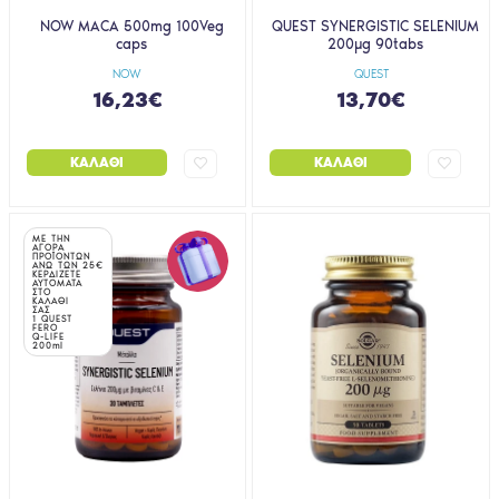
NOW MACA 500mg 100Veg
QUEST SYNERGISTIC SELENIUM
caps
200μg 90tabs
NOW
QUEST
16,23€
13,70€
ΚΑΛΆΘΙ
ΚΑΛΆΘΙ
ΜΕ ΤΗΝ
ΑΓΟΡΑ
ΠΡΟΪΟΝΤΩΝ
ΑΝΩ ΤΩΝ 25€
ΚΕΡΔΙΖΕΤΕ
ΑΥΤΟΜΑΤΑ
ΣΤΟ
ΚΑΛΑΘΙ
ΣΑΣ
1 QUEST
FERO
Q-LIFE
200ml