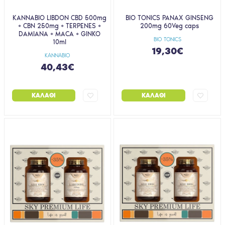
KANNABIO LIBDON CBD 500mg
BIO TONICS PANAX GINSENG
+ CBN 250mg + TERPENES +
200mg 60Veg caps
DAMIANA + MACA + GINKO
BIO TONICS
10ml
19,30€
KANNABIO
40,43€
ΚΑΛΆΘΙ
ΚΑΛΆΘΙ