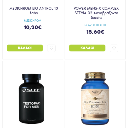
MEDICHROM BIO ANTROL 10
POWER MENS-X COMPLEX
tabs
STEVIA 32 Ααναβράζοντα
δισκία
MEDICHROM
POWER HEALTH
10,20€
15,60€
ΚΑΛΆΘΙ
ΚΑΛΆΘΙ