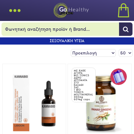
ΣΕΞΟΥΑΛΙΚΗ ΥΓΕΙΑ
ΜΕ ΚΑΘΕ
ΑΓΟΡΑ
BIO TONICS
ΔΩΡΟ
ΑΥΤΟΜΑΤΑ
ΣΤΟ
ΚΑΛΑΘΙ
ΣΑΣ
1 BIO
TONICS
MULTIMINERAL
360mg
60Veg caps