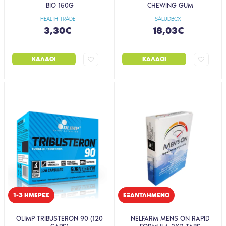
BIO 150G
CHEWING GUM
HEALTH TRADE
SALUDBOX
3,30€
18,03€
ΚΑΛΆΘΙ
ΚΑΛΆΘΙ
1-3 ΗΜΈΡΕΣ
EΞΑΝΤΛΗΜΈΝΟ
OLIMP TRIBUSTERON 90 (120
NELFARM MENS ON RAPID