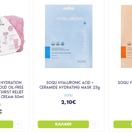
 HYDRATION
SOQU HYALURONIC ACID +
SOQU V
OUD OIL-FREE
CERAMIDE HYDRATING MASK 23g
HIRST RELIEF
SOQU
 CREAM 50ml
2,10€
B
€
ΚΑΛΆΘΙ