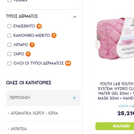
VEGAN
GALENIA
HEALTH TRADE
ΤΎΠΟΣ ΔΈΡΜΑΤΟΣ
HELENVITA
ΕΥΑΊΣΘΗΤΟ
10
HERO
ΚΑΝΟΝΙΚΌ-ΜΕΙΚΤΌ
3
HIMALAYA
ΛΙΠΑΡΌ
7
HYDROVIT
ΞΗΡΌ
11
INTERMED
ΌΛΟΙ ΟΙ ΤΎΠΟΙ ΔΈΡΜΑΤΟΣ
50
KIMOCO
KOCOSTAR
ΟΛΕΣ ΟΙ ΚΑΤΗΓΟΡΙΕΣ
YOUTH LAB YOUTH
SYSTEM: HYDRO CL
LA ROCHE POSAY
WATER GEL 50ml + T
ΠΕΡΙΠΟΙΗΣΗ
MASK 50ml + HAND
LAVISH CARE
YOUTH LA
LUM.ME
25,21
ΑΡΩΜΑΤΙΚΑ ΧΩΡΟΥ - ΚΕΡΙΑ
LUVUM
ΚΑΛΆΘΙ
MEY
ΑΚΡΑΤΕΙΑ