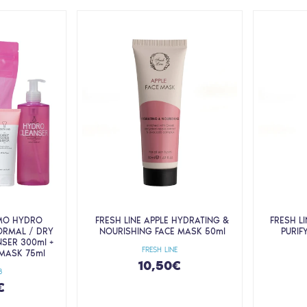
MO HYDRO
FRESH LINE APPLE HYDRATING &
FRESH L
ORMAL / DRY
NOURISHING FACE MASK 50ml
PURIF
NSER 300ml +
FRESH LINE
MASK 75ml
10,50€
B
€