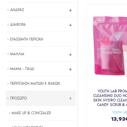
PETITFEE
ΑΝΔΡΑΣ
SALTIC
SEA LINE
ΔΙΑΦΟΡΑ
SELFIE PROJECT
SOQU
ΕΥΑΙΣΘΗΤΗ ΠΕΡΙΟΧΗ
TECNOSKIN
ΜΑΛΛΙΑ
THANK YOU FARMER
THE SKIN PHARMACIST
ΜΑΜΑ - ΠΑΙΔΙ
VENCIL
YADAH
ΠΕΡΙΠΟΙΗΣΗ ΜΑΤΙΩΝ Κ ΦΑΚΩΝ
YOUTH LAB
YOUTH LAB PRO
CLEANSING DUO N
ΠΡΟΣΩΠΟ
SKIN: HYDRO CLEA
CANDY SCRUB & 
YOUTH LA
MAKE UP & CONCEALER
13,93