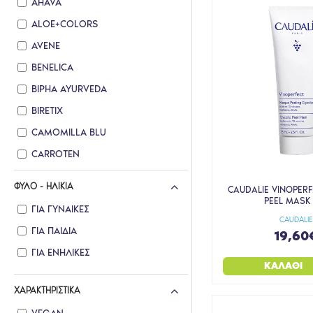
AHAVA
ALOE+COLORS
AVENE
BENELICA
BIPHA AYURVEDA
BIRETIX
CAMOMILLA BLU
CARROTEN
CAUDALIE
ΦΎΛΟ - ΗΛΙΚΊΑ
CAUDALIE VINOPERF
CLINEA
PEEL MASK
ΓΙΑ ΓΥΝΑΊΚΕΣ
EARTH LINE
CAUDALIE
ΓΙΑ ΠΑΙΔΙΆ
19,60
EVA INTERMED
ΓΙΑ ΕΝΉΛΙΚΕΣ
FITO+
ΚΑΛΆΘΙ
FRESH LINE
ΧΑΡΑΚΤΗΡΙΣΤΙΚΆ
FREZYDERM