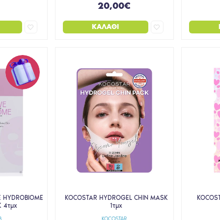
20,00€
ΚΑΛΆΘΙ
VE HYDROBIOME
KOCOSTAR HYDROGEL CHIN MASK
KOCOST
 4τμχ
1τμχ
B
KOCOSTAR