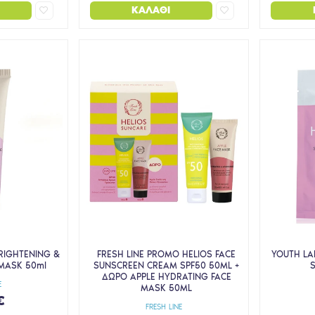
ΚΑΛΆΘΙ
BRIGHTENING &
FRESH LINE PROMO HELIOS FACE
YOUTH LA
MASK 50ml
SUNSCREEN CREAM SPF50 50ML +
S
ΔΩΡΟ APPLE HYDRATING FACE
E
MASK 50ML
€
FRESH LINE