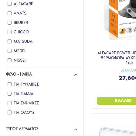
ALFACARE
ANATS
BEURER
CHICCO
MATSUDA
MEDEL
ALFACARE POWER HE
ΘΕΡΜΟΦΟΡΑ ΑΥΧΕ
NISSEI
1τμχ
NUK
ALFACAR
ΦΎΛΟ - ΗΛΙΚΊΑ
27,60
ROMED
ΓΙΑ ΓΥΝΑΊΚΕΣ
ROSSMAX
ΓΙΑ ΠΑΙΔΙΆ
THE SKIN PHARMACIST
ΚΑΛΆΘΙ
ΓΙΑ ΕΝΉΛΙΚΕΣ
WELLION
ΓΙΑ ΌΛΟΥΣ
ΤΎΠΟΣ ΔΈΡΜΑΤΟΣ