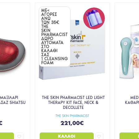
ΜΕ<
ΑΓΟΡΕΣ
ΑΝΩ
TΩΝ 35€
THE
SKIN
PHARMACIST
ΔΩΡΟ
ΑΥΤΟΜΑΤΑ
ΣΤΟ
ΚΑΛΑΘΙ
ΣΑΣ
1 CLEANSING
FOAM
 ΜΑΞΙΛΑΡΙ
THE SKIN PHARMACIST LED LIGHT
MED
ΑΣΑΖ SHIATSU
THERAPY KIT FACE, NECK &
ΚΑΘΑΡ
DECOLLETE
THE SKIN PHARMACIST
€
221,00€
ΚΑΛΆΘΙ