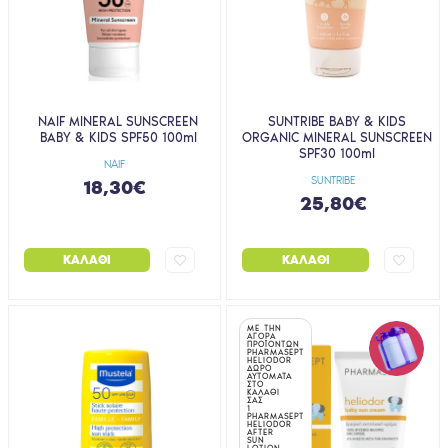
NAIF MINERAL SUNSCREEN
SUNTRIBE BABY & KIDS
BABY & KIDS SPF50 100ml
ORGANIC MINERAL SUNSCREEN
SPF30 100ml
NAIF
SUNTRIBE
18,30€
25,80€
ΚΑΛΆΘΙ
ΚΑΛΆΘΙ
ΜΕ ΤΗΝ
ΑΓΟΡΑ
ΠΡΟΪΟΝΤΩΝ
PHARMASEPT
HELIODOR
ΔΩΡΟ
ΑΥΤΟΜΑΤΑ
ΣΤΟ
ΚΑΛΑΘΙ
ΣΑΣ
1
PHARMASEPT
HELIODOR
AFTER
SUN
LOTION