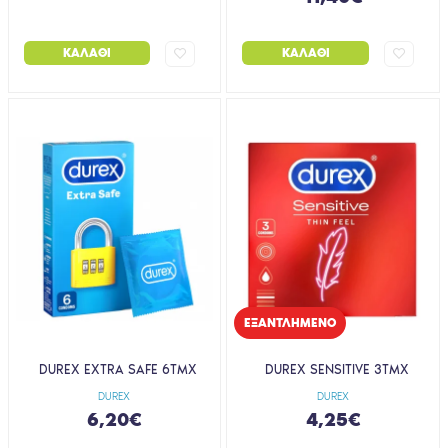
ΚΑΛΆΘΙ
ΚΑΛΆΘΙ
EΞΑΝΤΛΗΜΈΝΟ
DUREX EXTRA SAFE 6ΤΜΧ
DUREX SENSITIVE 3ΤΜΧ
DUREX
DUREX
6,20€
4,25€