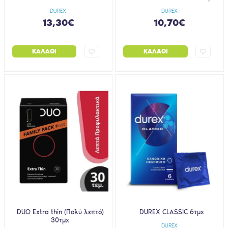
DUREX
DUREX
13,30€
10,70€
ΚΑΛΆΘΙ
ΚΑΛΆΘΙ
DUO Extra thin (Πολύ λεπτό)
DUREX CLASSIC 6τμχ
30τμχ
DUREX