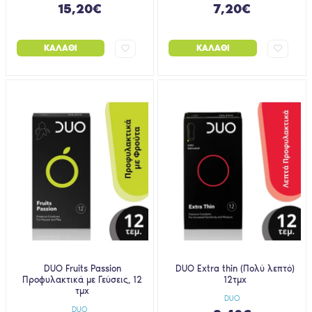
15,20€
7,20€
ΚΑΛΆΘΙ
ΚΑΛΆΘΙ
DUO Fruits Passion
DUO Extra thin (Πολύ λεπτό)
Προφυλακτικά με Γεύσεις, 12
12τμχ
τμχ
DUO
DUO