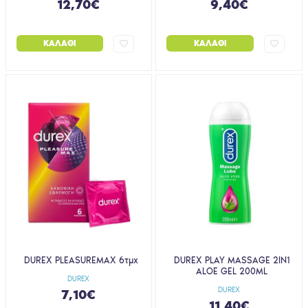
12,70€
9,40€
ΚΑΛΆΘΙ
ΚΑΛΆΘΙ
DUREX PLEASUREMAX 6τμχ
DUREX PLAY MASSAGE 2ΙΝ1
ALOE GEL 200ML
DUREX
DUREX
7,10€
11,40€