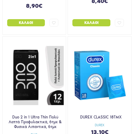
8,40€
8,90€
ΚΑΛΆΘΙ
ΚΑΛΆΘΙ
Duo 2 in 1 Ultra Thin Πολύ
DUREX CLASSIC 18ΤΜΧ
Λεπτά Προφυλακτικά, 6τμχ &
DUREX
Φυσικά Λιπαντικά, 6τμχ
13,10€