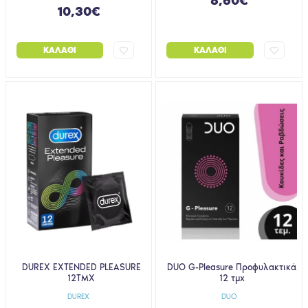
8,60€
10,30€
ΚΑΛΆΘΙ
ΚΑΛΆΘΙ
DUREX EXTENDED PLEASURE
DUO G-Pleasure Προφυλακτικά
12ΤΜΧ
12 τμχ
DUREX
DUO