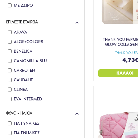
ΜΕ ΔΩΡΟ
ΕΠΙΛΈΞΤΕ ΕΤΑΙΡΕΊΑ
AHAVA
THANK YOU FARME
ALOE+COLORS
GLOW COLLAGEN
BENELICA
THANK YOU F
4,73
CAMOMILLA BLU
CARROTEN
ΚΑΛΆΘΙ
CAUDALIE
CLINEA
EVA INTERMED
FRESH LINE
ΦΎΛΟ - ΗΛΙΚΊΑ
FREZYDERM
ΓΙΑ ΓΥΝΑΊΚΕΣ
GALENIA
ΓΙΑ ΕΝΉΛΙΚΕΣ
HELENVITA