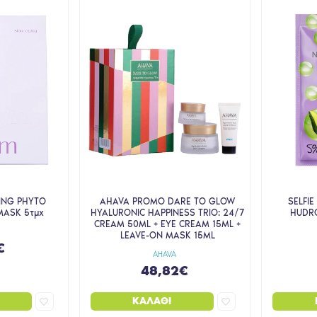
ING PHYTO
AHAVA PROMO DARE TO GLOW
SELFI
MASK 5τμχ
HYALURONIC HAPPINESS TRIO: 24/7
HUDRO
CREAM 50ML + EYE CREAM 15ML +
LEAVE-ON MASK 15ML
€
AHAVA
48,82€
ΚΑΛΆΘΙ