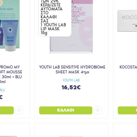
ΤΩΝ 29€
ΚΕΡΔΙΖΕΤΕ
ΑΥΤΟΜΑΤΑ
ΣΤΟ
ΚΑΛΑΘΙ
ΣΑΣ
1 YOUTH LAB
LIP MASK
15g
 PROMO MY
YOUTH LAB SENSITIVE HYDROBIOME
KOCOSTA
SOFT MOUSSE
SHEET MASK 4τμχ
 30ml + BLU
YOUTH LAB
0ml
16,52€
BLU
€
ΚΑΛΆΘΙ