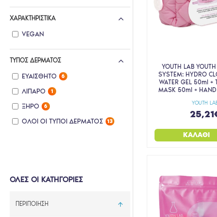
HYDROVIT
ΧΑΡΑΚΤΗΡΙΣΤΙΚΆ
KIMOCO
VEGAN
KOCOSTAR
LAVISH CARE
ΤΎΠΟΣ ΔΈΡΜΑΤΟΣ
YOUTH LAB YOUTH
LUM.ME
SYSTEM: HYDRO CL
ΕΥΑΊΣΘΗΤΟ
6
WATER GEL 50ml + T
LUVUM
MASK 50ml + HAND
ΛΙΠΑΡΌ
1
MEY
YOUTH LA
ΞΗΡΌ
6
25,21
PETITFEE
ΌΛΟΙ ΟΙ ΤΎΠΟΙ ΔΈΡΜΑΤΟΣ
13
SELFIE PROJECT
ΚΑΛΆΘΙ
SOQU
TECNOSKIN
ΟΛΕΣ ΟΙ ΚΑΤΗΓΟΡΙΕΣ
THANK YOU FARMER
VENCIL
ΠΕΡΙΠΟΙΗΣΗ
YADAH