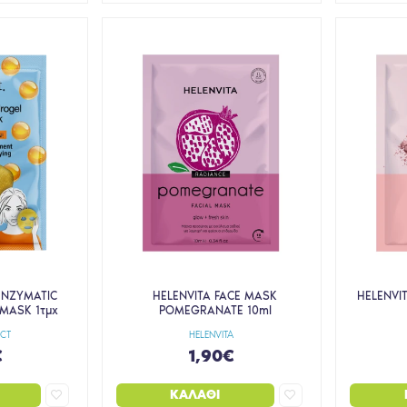
 ENZYMATIC
HELENVITA FACE MASK
HELENVI
MASK 1τμχ
POMEGRANATE 10ml
ECT
HELENVITA
€
1,90€
ΚΑΛΆΘΙ