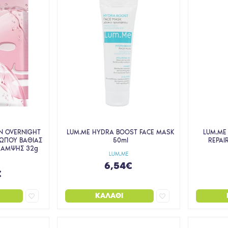
N OVERNIGHT
LUM.ME HYDRA BOOST FACE MASK
LUM.ME
ΩΠΟΥ ΒΑΘΙΑΣ
50ml
REPAI
ΛΑΜΨΗΣ 32g
LUM.ME
6,54€
€
ΚΑΛΆΘΙ