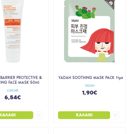
 BARRIER PROTECTIVE &
YADAH SOOTHING MASK PACK 1τμχ
RING FACE MASK 50ml
YADAH
LUM.ME
1,90€
6,54€
ΚΑΛΆΘΙ
ΚΑΛΆΘΙ