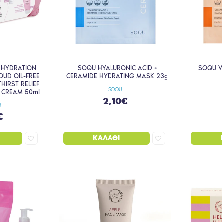
 HYDRATION
SOQU HYALURONIC ACID +
SOQU V
OUD OIL-FREE
CERAMIDE HYDRATING MASK 23g
HIRST RELIEF
SOQU
 CREAM 50ml
2,10€
B
€
ΚΑΛΆΘΙ