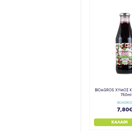
HARMONICA
HEALTH TRADE
HEALTHY CO
HELENVITA
HIMALAYA
HIPP
HOLLINGER
HORMEL
INOPLUS
INTERMED
BIOAGROS ΧΥΜΟΣ Κ
750ml
ISOLABIO
BIOAGRO
JOHNZ
7,80
KALOE
ΚΑΛΆΘΙ
KANAVOS