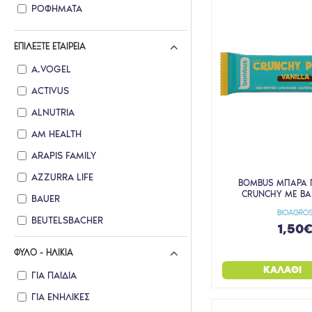
ΡΟΦΗΜΑΤΑ
ΕΠΙΛΈΞΤΕ ΕΤΑΙΡΕΊΑ
A.VOGEL
ACTIVUS
ALNUTRIA
AM HEALTH
ARAPIS FAMILY
AZZURRA LIFE
BOMBUS ΜΠΑΡΑ 
CRUNCHY ΜΕ ΒΑ
BAUER
BIOAGRO
BEUTELSBACHER
1,50
BIOAGROS
ΦΎΛΟ - ΗΛΙΚΊΑ
BIOEARTH
ΚΑΛΆΘΙ
ΓΙΑ ΠΑΙΔΙΆ
BIOLOGIC OILS
ΓΙΑ ΕΝΉΛΙΚΕΣ
BIOLOGOS