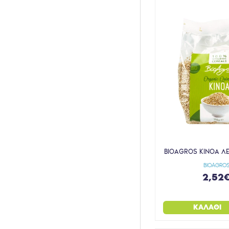
ELGYDIUM
EVERGREEN
FARMAKETO
FELICIA
FHIRST
FISHERMAN'S FRIEND
FLORA
FRANK & OLI
FREZYDERM
FREZYLAC
BIOAGROS ΚΙΝΟΑ ΛΕ
FRUIT FUNK
BIOAGRO
2,52
FULL HEALTH
GERBER ORGANIC
ΚΑΛΆΘΙ
GO ON
GREEN