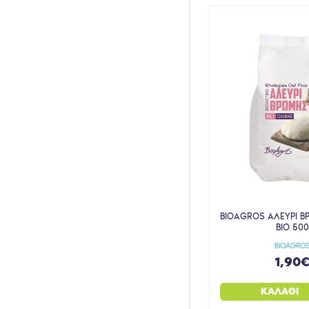
KANNABIO
KEFORMA
KELLOGG'S
KING SOBA
KORYS ORGANIC HONEY
LANES
LE PAIN DES FLEURS
LIQUI VITES
MANUKA HEALTH
MAXI NUTRITION
BIOAGROS ΑΛΕΥΡΙ Β
MCLLOYDS
BIO 50
MEDELA
BIOAGRO
1,90
MEDICHROM
MELORA
ΚΑΛΆΘΙ
MORE SEPT