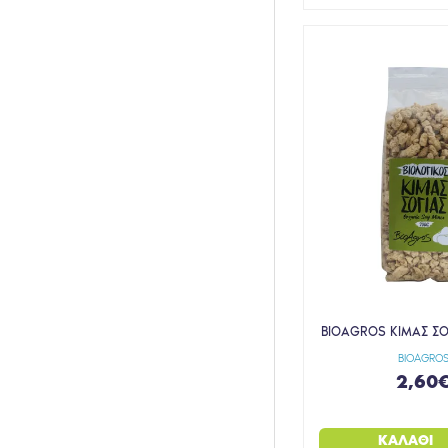
PREVENT HELLAS
PRO! BRANDS
PUFULETTI
PULS NUTRITION
PULSIN
PURE
RABENHORST
RIZES CRETE
RONI THE GREAT
ROYAL GREEN
RUDOLFS
BIOAGROS ΚΙΜΑΣ ΣΟ
SALTIC
BIOAGRO
2,60
SAMCOS
SCHNITZER
ΚΑΛΆΘΙ