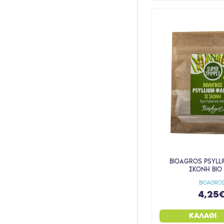
MY ELEMENTS
MY GREEK TASTE
MY MEDICA-OFELIMO
NATURA VITA
NATURETECH
NESTLE
NUTRICIA
OROPOPS
PACHA
PAN NATURAL
BIOAGROS PSYLL
PÄNDY
ΣΚΟΝΗ ΒΙΟ
BIOAGRO
PHARMALEAD
4,25
PLAMECA
ΚΑΛΆΘΙ
POWER HEALTH