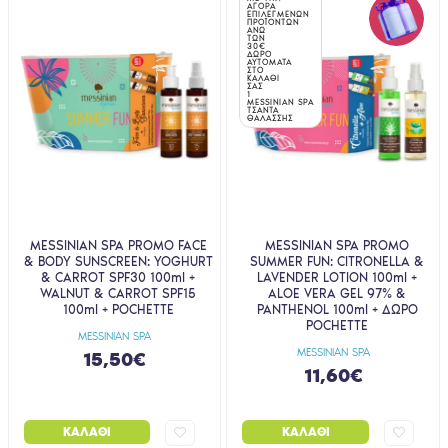
ΑΓΟΡΑ
ΕΠΙΛΕΓΜΕΝΩΝ
ΠΡΟΪΟΝΤΩΝ
ΑΝΩ
ΤΩΝ
30€
ΔΩΡΟ
ΑΥΤΟΜΑΤΑ
ΣΤΟ
ΚΑΛΑΘΙ
ΣΑΣ
1
MESSINIAN SPA
ΤΣΑΝΤΑ
ΘΑΛΑΣΣΗΣ
MESSINIAN SPA PROMO FACE
MESSINIAN SPA PROMO
& BODY SUNSCREEN: YOGHURT
SUMMER FUN: CITRONELLA &
& CARROT SPF30 100ml +
LAVENDER LOTION 100ml +
WALNUT & CARROT SPF15
ALOE VERA GEL 97% &
100ml + POCHETTE
PANTHENOL 100ml + ΔΩΡΟ
POCHETTE
MESSINIAN SPA
MESSINIAN SPA
15,50€
11,60€
ΚΑΛΆΘΙ
ΚΑΛΆΘΙ