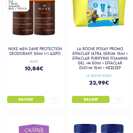
ΣΑΣ
1 NUXE
SUMMER
BAG / POUCH
NUXE MEN 24HR PROTECTION
LA ROCHE POSAY PROMO
DEODORANT 50ml 1+1 ΔΩΡΟ
EFFACLAR ULTRA SERUM 15ml +
EFFACLAR PURIFYING FOAMING
NUXE
GEL +M 50ml + EFFACLAR
10,84€
DUO+M 15ml + ΝΕΣΕΣΕΡ
LA ROCHE POSAY
22,99€
ΚΑΛΆΘΙ
ΚΑΛΆΘΙ