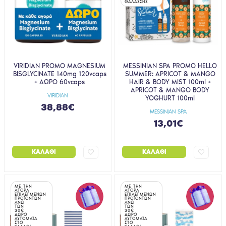
ΘΑΛΑΣΣΗΣ
VIRIDIAN PROMO MAGNESIUM
MESSINIAN SPA PROMO HELLO
BISGLYCINATE 140mg 120vcaps
SUMMER: APRICOT & MANGO
+ ΔΩΡΟ 60vcaps
HAIR & BODY MIST 100ml +
APRICOT & MANGO BODY
VIRIDIAN
YOGHURT 100ml
38,88€
MESSINIAN SPA
13,01€
ΚΑΛΆΘΙ
ΚΑΛΆΘΙ
ΜΕ ΤΗΝ
ΜΕ ΤΗΝ
ΑΓΟΡΑ
ΑΓΟΡΑ
ΕΠΙΛΕΓΜΕΝΩΝ
ΕΠΙΛΕΓΜΕΝΩΝ
ΠΡΟΪΟΝΤΩΝ
ΠΡΟΪΟΝΤΩΝ
ΑΝΩ
ΑΝΩ
ΤΩΝ
ΤΩΝ
30€
30€
ΔΩΡΟ
ΔΩΡΟ
ΑΥΤΟΜΑΤΑ
ΑΥΤΟΜΑΤΑ
ΣΤΟ
ΣΤΟ