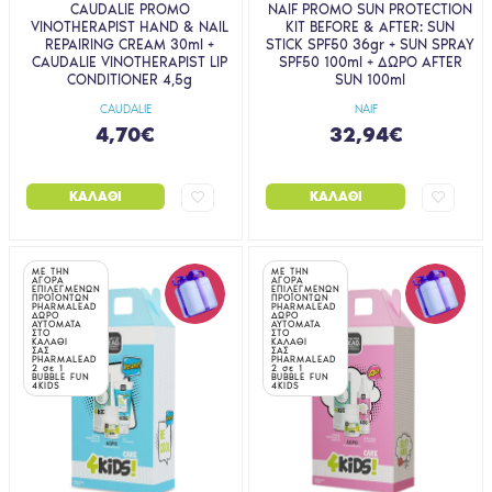
CAUDALIE PROMO
NAIF PROMO SUN PROTECTION
VINOTHERAPIST HAND & NAIL
KIT BEFORE & AFTER: SUN
REPAIRING CREAM 30ml +
STICK SPF50 36gr + SUN SPRAY
CAUDALIE VINOTHERAPIST LIP
SPF50 100ml + ΔΩΡΟ AFTER
CONDITIONER 4,5g
SUN 100ml
CAUDALIE
NAIF
4,70€
32,94€
ΚΑΛΆΘΙ
ΚΑΛΆΘΙ
ΜΕ ΤΗΝ
ΜΕ ΤΗΝ
ΑΓΟΡΑ
ΑΓΟΡΑ
ΕΠΙΛΕΓΜΕΝΩΝ
ΕΠΙΛΕΓΜΕΝΩΝ
ΠΡΟΪΟΝΤΩΝ
ΠΡΟΪΟΝΤΩΝ
PHARMALEAD
PHARMALEAD
ΔΩΡΟ
ΔΩΡΟ
ΑΥΤΟΜΑΤΑ
ΑΥΤΟΜΑΤΑ
ΣΤΟ
ΣΤΟ
ΚΑΛΑΘΙ
ΚΑΛΑΘΙ
ΣΑΣ
ΣΑΣ
PHARMALEAD
PHARMALEAD
2 σε 1
2 σε 1
BUBBLE FUN
BUBBLE FUN
4KIDS
4KIDS