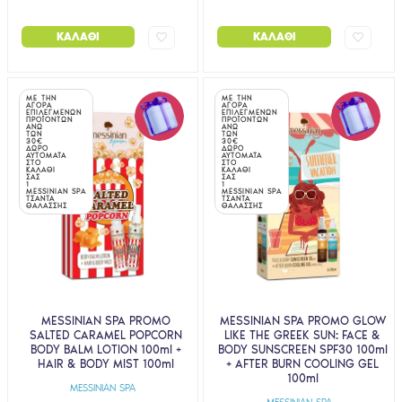
ΚΑΛΆΘΙ
ΚΑΛΆΘΙ
ΜΕ ΤΗΝ
ΜΕ ΤΗΝ
ΑΓΟΡΑ
ΑΓΟΡΑ
ΕΠΙΛΕΓΜΕΝΩΝ
ΕΠΙΛΕΓΜΕΝΩΝ
ΠΡΟΪΟΝΤΩΝ
ΠΡΟΪΟΝΤΩΝ
ΑΝΩ
ΑΝΩ
ΤΩΝ
ΤΩΝ
30€
30€
ΔΩΡΟ
ΔΩΡΟ
ΑΥΤΟΜΑΤΑ
ΑΥΤΟΜΑΤΑ
ΣΤΟ
ΣΤΟ
ΚΑΛΑΘΙ
ΚΑΛΑΘΙ
ΣΑΣ
ΣΑΣ
1
1
MESSINIAN SPA
MESSINIAN SPA
ΤΣΑΝΤΑ
ΤΣΑΝΤΑ
ΘΑΛΑΣΣΗΣ
ΘΑΛΑΣΣΗΣ
MESSINIAN SPA PROMO
MESSINIAN SPA PROMO GLOW
SALTED CARAMEL POPCORN
LIKE THE GREEK SUN: FACE &
BODY BALM LOTION 100ml +
BODY SUNSCREEN SPF30 100ml
HAIR & BODY MIST 100ml
+ AFTER BURN COOLING GEL
100ml
MESSINIAN SPA