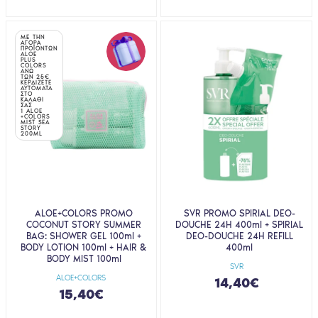
ΜΕ ΤΗΝ
ΑΓΟΡΑ
ΠΡΟΪΟΝΤΩΝ
ALOE
PLUS
COLORS
ΑΝΩ
ΤΩΝ 25€
ΚΕΡΔΙΖΕΤΕ
ΑΥΤΟΜΑΤΑ
ΣΤΟ
ΚΑΛΑΘΙ
ΣΑΣ
1 ALOE
+COLORS
MIST SEA
STORY
200ML
ALOE+COLORS PROMO
SVR PROMO SPIRIAL DEO-
COCONUT STORY SUMMER
DOUCHE 24H 400ml + SPIRIAL
BAG: SHOWER GEL 100ml +
DEO-DOUCHE 24H REFILL
BODY LOTION 100ml + HAIR &
400ml
BODY MIST 100ml
SVR
ALOE+COLORS
14,40€
15,40€