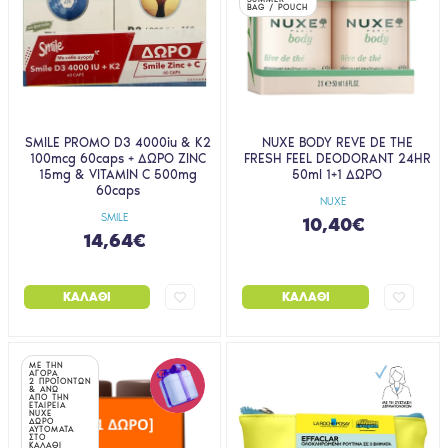
BAG / POUCH
SMILE PROMO D3 4000iu & K2
NUXE BODY REVE DE THE
100mcg 60caps + ΔΩΡΟ ZINC
FRESH FEEL DEODORANT 24HR
15mg & VITAMIN C 500mg
50ml 1+1 ΔΩΡΟ
60caps
NUXE
SMILE
10,40€
14,64€
ΚΑΛΆΘΙ
ΚΑΛΆΘΙ
ΜΕ ΤΗΝ
ΑΓΟΡΑ
2 ΠΡΟΪΟΝΤΩΝ
& ΑΝΩ
ΑΠΟ ΤΗΝ
ΕΤΑΙΡΕΙΑ
NUXE
ΔΩΡΟ
ΑΥΤΟΜΑΤΑ
ΣΤΟ
ΚΑΛΑΘΙ