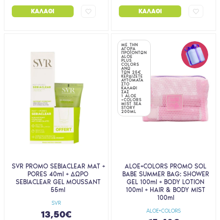
ΚΑΛΆΘΙ
ΚΑΛΆΘΙ
ΜΕ ΤΗΝ
ΑΓΟΡΑ
ΠΡΟΪΟΝΤΩΝ
ALOE
PLUS
COLORS
ΑΝΩ
ΤΩΝ 25€
ΚΕΡΔΙΖΕΤΕ
ΑΥΤΟΜΑΤΑ
ΣΤΟ
ΚΑΛΑΘΙ
ΣΑΣ
1 ALOE
+COLORS
MIST SEA
STORY
200ML
SVR PROMO SEBIACLEAR MAT +
ALOE+COLORS PROMO SOL
PORES 40ml + ΔΩΡΟ
BABE SUMMER BAG: SHOWER
SEBIACLEAR GEL MOUSSANT
GEL 100ml + BODY LOTION
55ml
100ml + HAIR & BODY MIST
100ml
SVR
ALOE+COLORS
13,50€