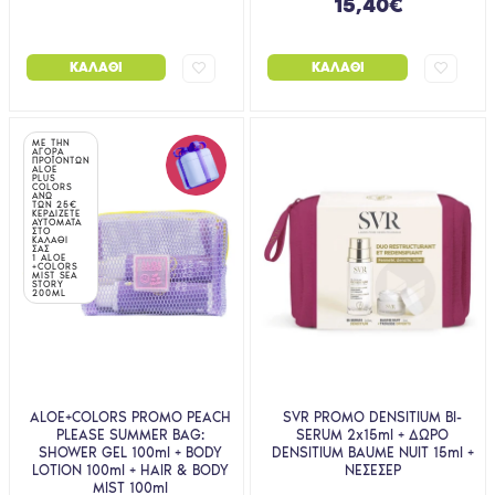
15,40€
ΚΑΛΆΘΙ
ΚΑΛΆΘΙ
ΜΕ ΤΗΝ
ΑΓΟΡΑ
ΠΡΟΪΟΝΤΩΝ
ALOE
PLUS
COLORS
ΑΝΩ
ΤΩΝ 25€
ΚΕΡΔΙΖΕΤΕ
ΑΥΤΟΜΑΤΑ
ΣΤΟ
ΚΑΛΑΘΙ
ΣΑΣ
1 ALOE
+COLORS
MIST SEA
STORY
200ML
ALOE+COLORS PROMO PEACH
SVR PROMO DENSITIUM BI-
PLEASE SUMMER BAG:
SERUM 2x15ml + ΔΩΡΟ
SHOWER GEL 100ml + BODY
DENSITIUM BAUME NUIT 15ml +
LOTION 100ml + HAIR & BODY
ΝΕΣΕΣΕΡ
MIST 100ml