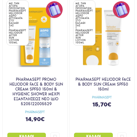
ΜΕ ΤΗΝ
ΜΕ ΤΗΝ
ΑΓΟΡΑ
ΑΓΟΡΑ
ΠΡΟΪΟΝΤΩΝ
ΠΡΟΪΟΝΤΩΝ
PHARMASEPT
PHARMASEPT
HELIODOR
HELIODOR
ΔΩΡΟ
ΔΩΡΟ
ΑΥΤΟΜΑΤΑ
ΑΥΤΟΜΑΤΑ
ΣΤΟ
ΣΤΟ
ΚΑΛΑΘΙ
ΚΑΛΑΘΙ
ΣΑΣ
ΣΑΣ
1
1
PHARMASEPT
PHARMASEPT
HELIODOR
HELIODOR
AFTER
AFTER
SUN
SUN
LOTION
LOTION
100ML
100ML
PHARMASEPT PROMO
PHARMASEPT HELIODOR FACE
HELIODOR FACE & BODY SUN
& BODY SUN CREAM SPF50
CREAM SPF50 150ml &
150ml
HYGIENIC SHOWER ΜΕΧΡΙ
PHARMASEPT
ΕΞΑΝΤΛΗΣΕΩΣ ΝΕΟ ΙΔΙΟ
15,70€
5205122005529
PHARMASEPT
14,90€
ΚΑΛΆΘΙ
ΚΑΛΆΘΙ